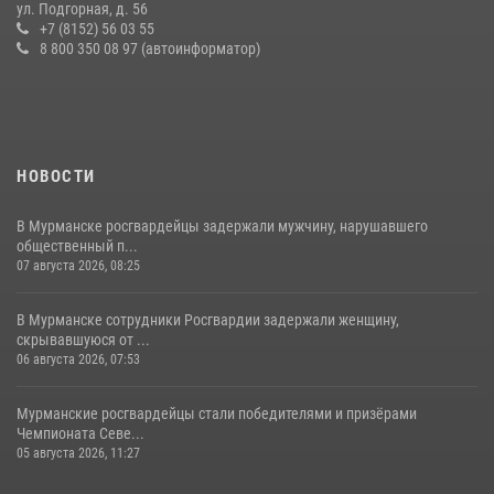
практические тренировки в акватории Кольского залива
ул. Подгорная, д. 56
+7 (8152) 56 03 55
23 июля 2026, 09:28
4
8 800 350 08 97 (автоинформатор)
НОВОСТИ
В Мурманске росгвардейцы задержали мужчину, нарушавшего
общественный п...
07 августа 2026, 08:25
В Мурманске сотрудники Росгвардии задержали женщину,
скрывавшуюся от ...
06 августа 2026, 07:53
Мурманские росгвардейцы стали победителями и призёрами
Чемпионата Севе...
05 августа 2026, 11:27