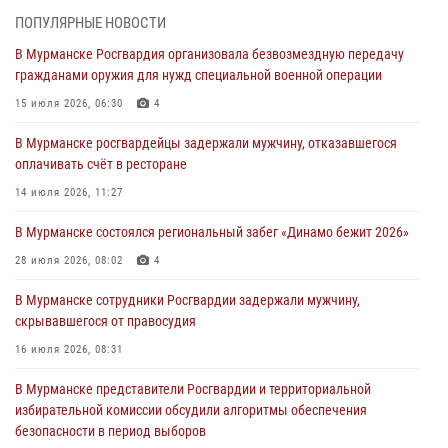
03 августа 2026, 12:23
4
ПОПУЛЯРНЫЕ НОВОСТИ
В Мурманске Росгвардия организовала безвозмездную передачу
Сотрудники вневедомственной охраны Росгвардии пресекли
гражданами оружия для нужд специальной военной операции
хулиганские действия дебошира на автозаправочной станции
города Кандалакши
15 июля 2026, 06:30
4
03 августа 2026, 09:12
В Мурманске росгвардейцы задержали мужчину, отказавшегося
оплачивать счёт в ресторане
Сотрудники Росгвардии провели инструктаж по
антитеррористической защищенности для членов избирательных
14 июля 2026, 11:27
комиссий в преддверии выборов
В Мурманске состоялся региональный забег «Динамо бежит 2026»
31 июля 2026, 08:48
3
28 июля 2026, 08:02
4
Сотрудники Росгвардии задержали мужчину, не оплатившего счет в
ресторане
В Мурманске сотрудники Росгвардии задержали мужчину,
скрывавшегося от правосудия
30 июля 2026, 14:09
16 июля 2026, 08:31
В Управлении Росгвардии по Мурманской области прошло пожарно-
тактическое занятие совместно с МЧС России
В Мурманске представители Росгвардии и территориальной
избирательной комиссии обсудили алгоритмы обеспечения
30 июля 2026, 14:05
безопасности в период выборов