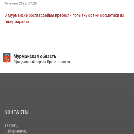
16 июля 2026, 07:26
В Мурманске росгвардейцы пресекли попытку кражи косметики из
гипермаркета
10 июля 2026, 12:31
В Мурманске росгвардейцы пресекли хулиганские действия
местной жительницы, нарушавшей общественный порядок в
магазине - буфете
Мурманская область
Официальный портал Правительства
15 июля 2026, 14:01
В Кандалакше росгвардейцы задержали дебошира, устроившего
конфликт в гостинице
13 июля 2026, 09:11
Первый Мурманский терминал» передал Управлению Росгвардии
по Мурманской области новый автомобиль для несения службы
КОНТАКТЫ
21 июля 2026, 08:15
1
183001,
Сотрудники вневедомственной охраны Росгвардии провели
г. Мурманск,