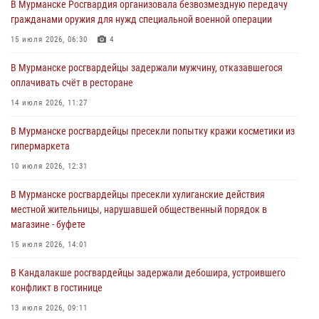
В Мурманске Росгвардия организовала безвозмездную передачу
Сотрудники вневедомственной охраны Росгвардии пресекли
гражданами оружия для нужд специальной военной операции
хулиганские действия дебошира на автозаправочной станции
города Кандалакши
15 июля 2026, 06:30
4
03 августа 2026, 09:12
В Мурманске росгвардейцы задержали мужчину, отказавшегося
оплачивать счёт в ресторане
Сотрудники Росгвардии провели инструктаж по
антитеррористической защищенности для членов избирательных
14 июля 2026, 11:27
комиссий в преддверии выборов
В Мурманске росгвардейцы пресекли попытку кражи косметики из
31 июля 2026, 08:48
3
гипермаркета
Сотрудники Росгвардии задержали мужчину, не оплатившего счет в
10 июля 2026, 12:31
ресторане
В Мурманске росгвардейцы пресекли хулиганские действия
30 июля 2026, 14:09
местной жительницы, нарушавшей общественный порядок в
магазине - буфете
В Управлении Росгвардии по Мурманской области прошло пожарно-
тактическое занятие совместно с МЧС России
15 июля 2026, 14:01
30 июля 2026, 14:05
В Кандалакше росгвардейцы задержали дебошира, устроившего
конфликт в гостинице
13 июля 2026, 09:11