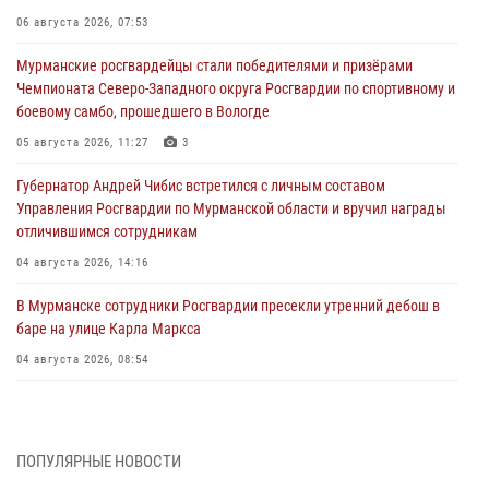
06 августа 2026, 07:53
Мурманские росгвардейцы стали победителями и призёрами
Чемпионата Северо-Западного округа Росгвардии по спортивному и
боевому самбо, прошедшего в Вологде
05 августа 2026, 11:27
3
Губернатор Андрей Чибис встретился с личным составом
Управления Росгвардии по Мурманской области и вручил награды
отличившимся сотрудникам
04 августа 2026, 14:16
В Мурманске сотрудники Росгвардии пресекли утренний дебош в
баре на улице Карла Маркса
04 августа 2026, 08:54
Морской отряд Северо - Западного округа Росгвардии отмечает 37
лет со дня образования
03 августа 2026, 12:23
4
ПОПУЛЯРНЫЕ НОВОСТИ