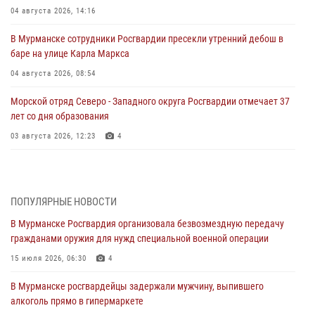
04 августа 2026, 14:16
В Мурманске сотрудники Росгвардии пресекли утренний дебош в
баре на улице Карла Маркса
04 августа 2026, 08:54
Морской отряд Северо - Западного округа Росгвардии отмечает 37
лет со дня образования
03 августа 2026, 12:23
4
Сотрудники вневедомственной охраны Росгвардии пресекли
хулиганские действия дебошира на автозаправочной станции
города Кандалакши
ПОПУЛЯРНЫЕ НОВОСТИ
03 августа 2026, 09:12
В Мурманске Росгвардия организовала безвозмездную передачу
гражданами оружия для нужд специальной военной операции
Сотрудники Росгвардии провели инструктаж по
антитеррористической защищенности для членов избирательных
15 июля 2026, 06:30
4
комиссий в преддверии выборов
В Мурманске росгвардейцы задержали мужчину, выпившего
31 июля 2026, 08:48
3
алкоголь прямо в гипермаркете