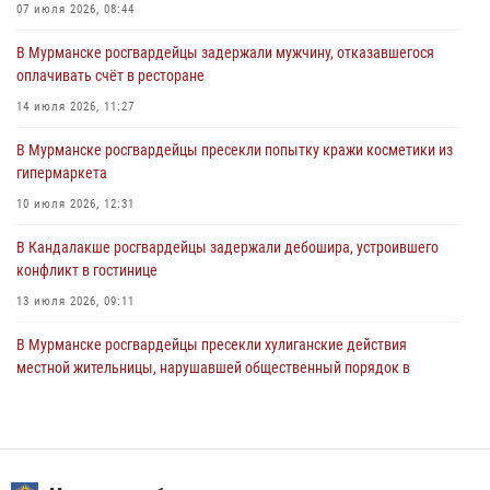
Сотрудники Росгвардии задержали мужчину, не оплатившего счет в
07 июля 2026, 08:44
ресторане
В Мурманске росгвардейцы задержали мужчину, отказавшегося
30 июля 2026, 14:09
оплачивать счёт в ресторане
В Управлении Росгвардии по Мурманской области прошло пожарно-
14 июля 2026, 11:27
тактическое занятие совместно с МЧС России
В Мурманске росгвардейцы пресекли попытку кражи косметики из
30 июля 2026, 14:05
гипермаркета
В Управлении Росгвардии по Мурманской области состоялось
10 июля 2026, 12:31
богослужение, посвященное Дню памяти святого
равноапостольного великого князя Владимира
В Кандалакше росгвардейцы задержали дебошира, устроившего
конфликт в гостинице
29 июля 2026, 12:17
4
13 июля 2026, 09:11
В Мурманске росгвардейцы пресекли хулиганские действия
местной жительницы, нарушавшей общественный порядок в
магазине - буфете
15 июля 2026, 14:01
В Мурманске представители Росгвардии и территориальной
избирательной комиссии обсудили алгоритмы обеспечения