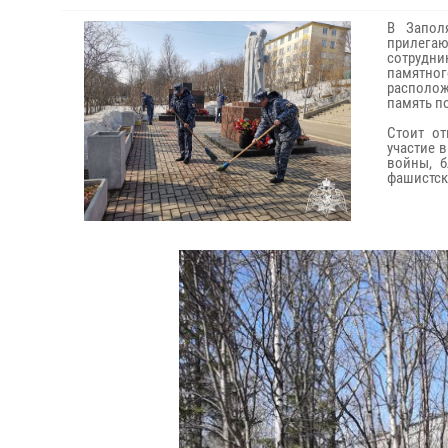
В Запол
прилега
сотрудни
памятног
располож
память п
Стоит от
участие 
войны, б
фашистск