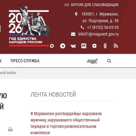
ВЕРСИЯ ДЛЯ СЛАБОВИДЯЩИХ
183001, г. Мурманск,
ул. Подгорная, д. 56
И
+7 (8152) 56-03-55
info51@rosguard.gov.ru
Ы
ПРЕСС-СЛУЖБА
нной войне
ЛЕНТА НОВОСТЕЙ
УЮ
Й
В Мурманске росгвардейцы задержали
мужчину, нарушавшего общественный
порядок в торгово-развлекательном
комплексе