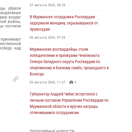
07 августа 2026, 08:25
цы убрали
Кандалакше
рию вокруг
В Мурманске сотрудники Росгвардии
ной войны,
задержали женщину, скрывавшуюся от
цы почтили
правосудия
06 августа 2026, 07:53
 принимает
ечественной
победу над
Мурманские росгвардейцы стали
победителями и призёрами Чемпионата
Северо-Западного округа Росгвардии по
спортивному и боевому самбо, прошедшего в
Вологде
05 августа 2026, 11:27
3
Губернатор Андрей Чибис встретился с
личным составом Управления Росгвардии по
Мурманской области и вручил награды
отличившимся сотрудникам
04 августа 2026, 14:16
ПОПУЛЯРНЫЕ НОВОСТИ