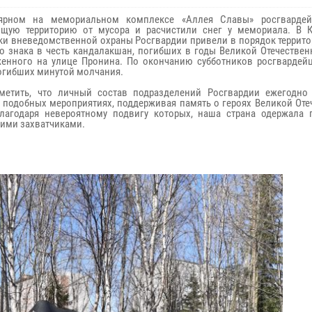
ярном на мемориальном комплексе «Аллея Славы» росгвардей
ющую территорию от мусора и расчистили снег у мемориала. В 
ки вневедомственной охраны Росгвардии привели в порядок террито
о знака в честь кандалакшан, погибших в годы Великой Отечествен
енного на улице Пронина. По окончанию субботников росгвардей
огибших минутой молчания.
метить, что личный состав подразделений Росгвардии ежегодно
в подобных мероприятиях, поддерживая память о героях Великой От
лагодаря невероятному подвигу которых, наша страна одержала 
ими захватчиками.