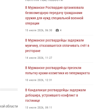
В Мурманске сотрудники Росгвардии
пресекли утренний дебош в баре на улице
В Мурманске Росгвардия организовала
Карла Маркса
безвозмездную передачу гражданами
оружия для нужд специальной военной
04 августа 2026, 08:54
операции
Морской отряд Северо - Западного округа
15 июля 2026, 06:30
4
Росгвардии отмечает 37 лет со дня
образования
В Мурманске росгвардейцы задержали
мужчину, отказавшегося оплачивать счёт в
03 августа 2026, 12:23
4
ресторане
Сотрудники вневедомственной охраны
14 июля 2026, 11:27
Росгвардии пресекли хулиганские действия
дебошира на автозаправочной станции
В Мурманске росгвардейцы пресекли
города Кандалакши
попытку кражи косметики из гипермаркета
03 августа 2026, 09:12
10 июля 2026, 12:31
Сотрудники Росгвардии провели инструктаж
В Кандалакше росгвардейцы задержали
по антитеррористической защищенности для
дебошира, устроившего конфликт в
членов избирательных комиссий в
гостинице
преддверии выборов
кой области
13 июля 2026, 09:11
31 июля 2026, 08:48
3