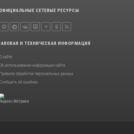
ОФИЦИАЛЬНЫЕ СЕТЕВЫЕ РЕСУРСЫ
Первый Мурманский терминал» передал
Управлению Росгвардии по Мурманской
области новый автомобиль для несения
службы
21 июля 2026, 08:15
1
РАВОВАЯ И ТЕХНИЧЕСКАЯ ИНФОРМАЦИЯ
В Мурманске росгвардейцы задержали
ночного дебошира, устроившего скандал в
О сайте
мини-отеле
Об использовании информации сайта
09 июля 2026, 07:56
Правила обработки персональных данных
Сообщить об ошибках