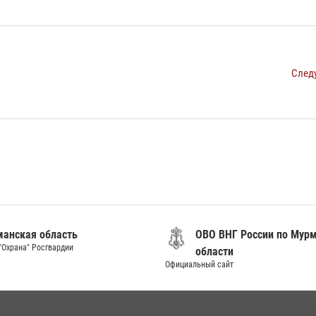
След
анская область
ОВО ВНГ России по Мур
"Охрана" Росгвардии
области
Официальный сайт