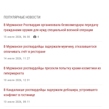
Морской отряд Северо - Западного округа Росгвардии отмечает 37
лет со дня образования
03 августа 2026, 12:23
4
ПОПУЛЯРНЫЕ НОВОСТИ
В Мурманске Росгвардия организовала безвозмездную передачу
Сотрудники вневедомственной охраны Росгвардии пресекли
гражданами оружия для нужд специальной военной операции
хулиганские действия дебошира на автозаправочной станции
города Кандалакши
15 июля 2026, 06:30
4
03 августа 2026, 09:12
В Мурманске росгвардейцы задержали мужчину, отказавшегося
оплачивать счёт в ресторане
Сотрудники Росгвардии провели инструктаж по
антитеррористической защищенности для членов избирательных
14 июля 2026, 11:27
комиссий в преддверии выборов
В Мурманске росгвардейцы пресекли попытку кражи косметики из
31 июля 2026, 08:48
3
гипермаркета
Сотрудники Росгвардии задержали мужчину, не оплатившего счет в
10 июля 2026, 12:31
ресторане
В Кандалакше росгвардейцы задержали дебошира, устроившего
30 июля 2026, 14:09
конфликт в гостинице
В Управлении Росгвардии по Мурманской области прошло пожарно-
13 июля 2026, 09:11
тактическое занятие совместно с МЧС России