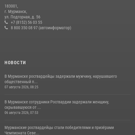
183001,
В Мурманске росгвардейцы задержали ночного дебошира,
г. Мурманск,
устроившего скандал в мини-отеле
ул. Подгорная, д. 56
+7 (8152) 56 03 55
09 июля 2026, 07:56
8 800 350 08 97 (автоинформатор)
НОВОСТИ
В Мурманске росгвардейцы задержали мужчину, нарушавшего
общественный п...
07 августа 2026, 08:25
В Мурманске сотрудники Росгвардии задержали женщину,
скрывавшуюся от ...
06 августа 2026, 07:53
Мурманские росгвардейцы стали победителями и призёрами
Чемпионата Севе...