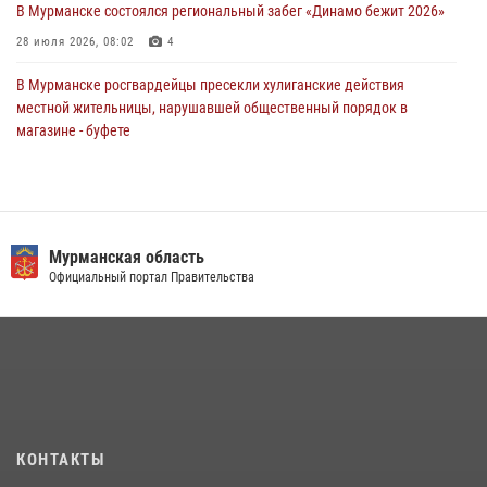
В Мурманске состоялся региональный забег «Динамо бежит 2026»
30 июля 2026, 14:05
28 июля 2026, 08:02
4
В Мурманске росгвардейцы пресекли хулиганские действия
местной жительницы, нарушавшей общественный порядок в
магазине - буфете
15 июля 2026, 14:01
В Мурманске представители Росгвардии и территориальной
избирательной комиссии обсудили алгоритмы обеспечения
безопасности в период выборов
Мурманская область
Официальный портал Правительства
16 июля 2026, 07:26
В Мурманске сотрудники Росгвардии задержали мужчину,
скрывавшегося от правосудия
16 июля 2026, 08:31
Первый Мурманский терминал» передал Управлению Росгвардии
по Мурманской области новый автомобиль для несения службы
КОНТАКТЫ
21 июля 2026, 08:15
1