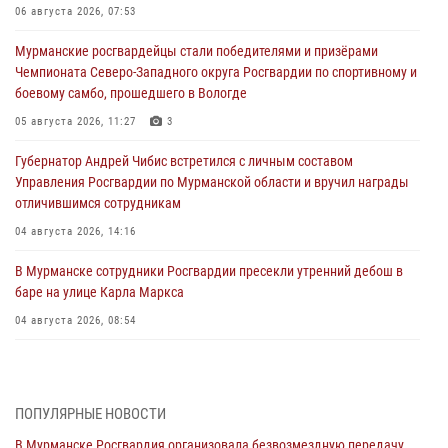
06 августа 2026, 07:53
Мурманские росгвардейцы стали победителями и призёрами
Чемпионата Северо-Западного округа Росгвардии по спортивному и
боевому самбо, прошедшего в Вологде
05 августа 2026, 11:27
3
Губернатор Андрей Чибис встретился с личным составом
Управления Росгвардии по Мурманской области и вручил награды
отличившимся сотрудникам
04 августа 2026, 14:16
В Мурманске сотрудники Росгвардии пресекли утренний дебош в
баре на улице Карла Маркса
04 августа 2026, 08:54
Морской отряд Северо - Западного округа Росгвардии отмечает 37
лет со дня образования
03 августа 2026, 12:23
4
ПОПУЛЯРНЫЕ НОВОСТИ
В Мурманске Росгвардия организовала безвозмездную передачу