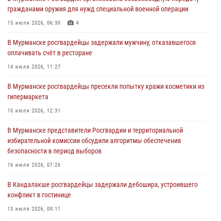
Сотрудники вневедомственной охраны Росгвардии пресекли
гражданами оружия для нужд специальной военной операции
хулиганские действия дебошира на автозаправочной станции
города Кандалакши
15 июля 2026, 06:30
4
03 августа 2026, 09:12
В Мурманске росгвардейцы задержали мужчину, отказавшегося
оплачивать счёт в ресторане
Сотрудники Росгвардии провели инструктаж по
антитеррористической защищенности для членов избирательных
14 июля 2026, 11:27
комиссий в преддверии выборов
В Мурманске росгвардейцы пресекли попытку кражи косметики из
31 июля 2026, 08:48
3
гипермаркета
Сотрудники Росгвардии задержали мужчину, не оплатившего счет в
10 июля 2026, 12:31
ресторане
В Мурманске представители Росгвардии и территориальной
30 июля 2026, 14:09
избирательной комиссии обсудили алгоритмы обеспечения
безопасности в период выборов
В Управлении Росгвардии по Мурманской области прошло пожарно-
тактическое занятие совместно с МЧС России
16 июля 2026, 07:26
30 июля 2026, 14:05
В Кандалакше росгвардейцы задержали дебошира, устроившего
конфликт в гостинице
13 июля 2026, 09:11