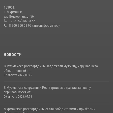
183001,
В Мурманске росгвардейцы задержали ночного дебошира,
г. Мурманск,
устроившего скандал в мини-отеле
ул. Подгорная, д. 56
+7 (8152) 56 03 55
09 июля 2026, 07:56
8 800 350 08 97 (автоинформатор)
НОВОСТИ
В Мурманске росгвардейцы задержали мужчину, нарушавшего
общественный п...
07 августа 2026, 08:25
В Мурманске сотрудники Росгвардии задержали женщину,
скрывавшуюся от ...
06 августа 2026, 07:53
Мурманские росгвардейцы стали победителями и призёрами