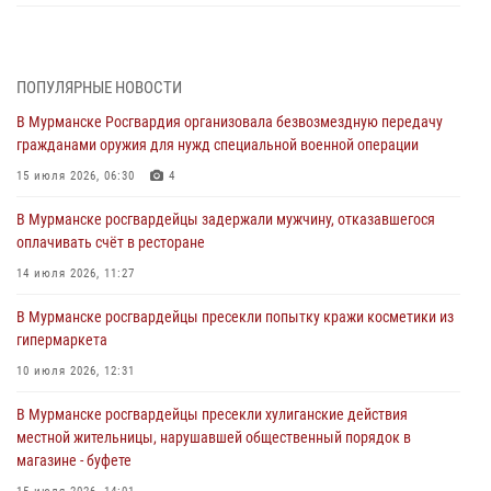
Морской отряд Северо - Западного округа Росгвардии отмечает 37
лет со дня образования
03 августа 2026, 12:23
4
ПОПУЛЯРНЫЕ НОВОСТИ
В Мурманске Росгвардия организовала безвозмездную передачу
Сотрудники вневедомственной охраны Росгвардии пресекли
гражданами оружия для нужд специальной военной операции
хулиганские действия дебошира на автозаправочной станции
города Кандалакши
15 июля 2026, 06:30
4
03 августа 2026, 09:12
В Мурманске росгвардейцы задержали мужчину, отказавшегося
оплачивать счёт в ресторане
Сотрудники Росгвардии провели инструктаж по
антитеррористической защищенности для членов избирательных
14 июля 2026, 11:27
комиссий в преддверии выборов
В Мурманске росгвардейцы пресекли попытку кражи косметики из
31 июля 2026, 08:48
3
гипермаркета
Сотрудники Росгвардии задержали мужчину, не оплатившего счет в
10 июля 2026, 12:31
ресторане
В Мурманске росгвардейцы пресекли хулиганские действия
30 июля 2026, 14:09
местной жительницы, нарушавшей общественный порядок в
магазине - буфете
В Управлении Росгвардии по Мурманской области прошло пожарно-
тактическое занятие совместно с МЧС России