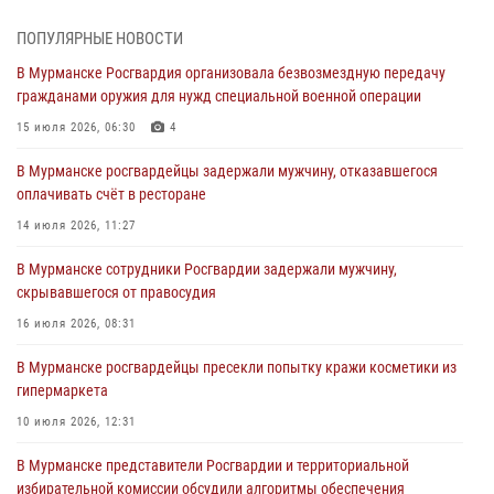
лет со дня образования
03 августа 2026, 12:23
4
ПОПУЛЯРНЫЕ НОВОСТИ
В Мурманске Росгвардия организовала безвозмездную передачу
Сотрудники вневедомственной охраны Росгвардии пресекли
гражданами оружия для нужд специальной военной операции
хулиганские действия дебошира на автозаправочной станции
города Кандалакши
15 июля 2026, 06:30
4
03 августа 2026, 09:12
В Мурманске росгвардейцы задержали мужчину, отказавшегося
оплачивать счёт в ресторане
Сотрудники Росгвардии провели инструктаж по
антитеррористической защищенности для членов избирательных
14 июля 2026, 11:27
комиссий в преддверии выборов
В Мурманске сотрудники Росгвардии задержали мужчину,
31 июля 2026, 08:48
3
скрывавшегося от правосудия
Сотрудники Росгвардии задержали мужчину, не оплатившего счет в
16 июля 2026, 08:31
ресторане
В Мурманске росгвардейцы пресекли попытку кражи косметики из
30 июля 2026, 14:09
гипермаркета
В Управлении Росгвардии по Мурманской области прошло пожарно-
10 июля 2026, 12:31
тактическое занятие совместно с МЧС России
В Мурманске представители Росгвардии и территориальной
30 июля 2026, 14:05
избирательной комиссии обсудили алгоритмы обеспечения