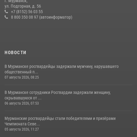
г. Мурманск,
устроившего скандал в мини-отеле
ул. Подгорная, д. 56
+7 (8152) 56 03 55
09 июля 2026, 07:56
8 800 350 08 97 (автоинформатор)
НОВОСТИ
В Мурманске росгвардейцы задержали мужчину, нарушавшего
общественный п...
07 августа 2026, 08:25
В Мурманске сотрудники Росгвардии задержали женщину,
скрывавшуюся от ...
06 августа 2026, 07:53
Мурманские росгвардейцы стали победителями и призёрами
Чемпионата Севе...
05 августа 2026, 11:27