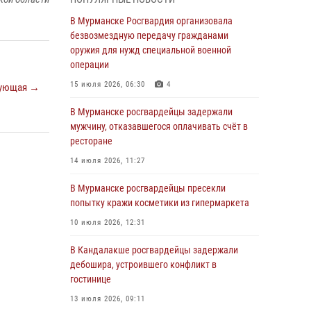
В Мурманске сотрудники Росгвардии
пресекли утренний дебош в баре на улице
В Мурманске Росгвардия организовала
Карла Маркса
безвозмездную передачу гражданами
оружия для нужд специальной военной
04 августа 2026, 08:54
операции
Морской отряд Северо - Западного округа
15 июля 2026, 06:30
4
ующая →
Росгвардии отмечает 37 лет со дня
образования
В Мурманске росгвардейцы задержали
мужчину, отказавшегося оплачивать счёт в
03 августа 2026, 12:23
4
ресторане
Сотрудники вневедомственной охраны
14 июля 2026, 11:27
Росгвардии пресекли хулиганские действия
дебошира на автозаправочной станции
В Мурманске росгвардейцы пресекли
города Кандалакши
попытку кражи косметики из гипермаркета
03 августа 2026, 09:12
10 июля 2026, 12:31
Сотрудники Росгвардии провели инструктаж
В Кандалакше росгвардейцы задержали
по антитеррористической защищенности для
дебошира, устроившего конфликт в
членов избирательных комиссий в
гостинице
преддверии выборов
13 июля 2026, 09:11
31 июля 2026, 08:48
3