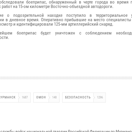
обследовали боеприпас, обнаруженный в черте города во время 
 работ на 15-ом километре Восточно-объездной автодороги.
ие о подозрительной находке поступило в территориальное у
ии в дневное время. Оперативно прибывшие на место специалисты
осмотр и идентифицировали 125-мм артиллерийский снаряд.
ейшем боеприпас будет уничтожен с соблюдением необхо
ости.
УРМАНСК
1687
ОМОН
148
БЕЗОПАСНОСТЬ
1296
службы войск национальной гвардии Российской Федерации по Мурманс