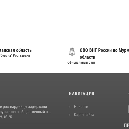
анская область
ОВО ВНГ России по Мур
"Охрана" Росгвардии
области
Официальный сайт
И
НАВИГАЦИЯ
е росгвардейцы задержали
Новости
арушавшего общественный п...
Карта сайта
26, 08:25
П