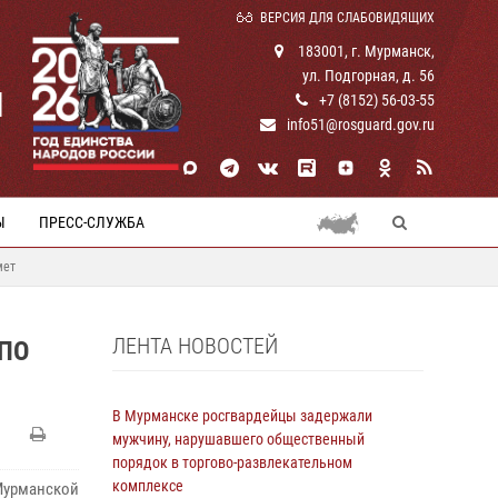
ВЕРСИЯ ДЛЯ СЛАБОВИДЯЩИХ
183001, г. Мурманск,
ул. Подгорная, д. 56
И
+7 (8152) 56-03-55
info51@rosguard.gov.ru
Ы
ПРЕСС-СЛУЖБА
мет
ЛЕНТА НОВОСТЕЙ
ПО
В Мурманске росгвардейцы задержали
мужчину, нарушавшего общественный
порядок в торгово-развлекательном
комплексе
урманской