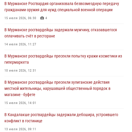
В Мурманске Росгвардия организовала безвозмездную передачу
Сотрудники вневедомственной охраны Росгвардии пресекли
гражданами оружия для нужд специальной военной операции
хулиганские действия дебошира на автозаправочной станции
города Кандалакши
15 июля 2026, 06:30
4
03 августа 2026, 09:12
В Мурманске росгвардейцы задержали мужчину, отказавшегося
оплачивать счёт в ресторане
Сотрудники Росгвардии провели инструктаж по
антитеррористической защищенности для членов избирательных
14 июля 2026, 11:27
комиссий в преддверии выборов
В Мурманске росгвардейцы пресекли попытку кражи косметики из
31 июля 2026, 08:48
3
гипермаркета
Сотрудники Росгвардии задержали мужчину, не оплатившего счет в
10 июля 2026, 12:31
ресторане
В Мурманске росгвардейцы пресекли хулиганские действия
30 июля 2026, 14:09
местной жительницы, нарушавшей общественный порядок в
магазине - буфете
В Управлении Росгвардии по Мурманской области прошло пожарно-
тактическое занятие совместно с МЧС России
15 июля 2026, 14:01
30 июля 2026, 14:05
В Кандалакше росгвардейцы задержали дебошира, устроившего
конфликт в гостинице
13 июля 2026, 09:11