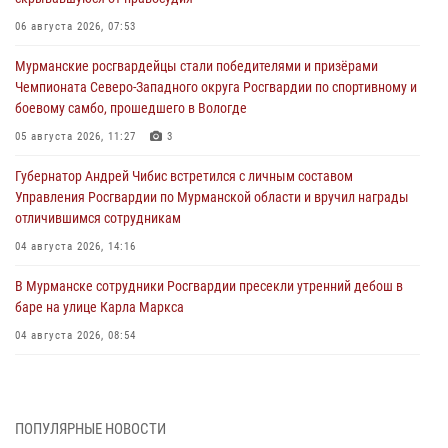
06 августа 2026, 07:53
Мурманские росгвардейцы стали победителями и призёрами
Чемпионата Северо-Западного округа Росгвардии по спортивному и
боевому самбо, прошедшего в Вологде
05 августа 2026, 11:27
3
Губернатор Андрей Чибис встретился с личным составом
Управления Росгвардии по Мурманской области и вручил награды
отличившимся сотрудникам
04 августа 2026, 14:16
В Мурманске сотрудники Росгвардии пресекли утренний дебош в
баре на улице Карла Маркса
04 августа 2026, 08:54
Морской отряд Северо - Западного округа Росгвардии отмечает 37
лет со дня образования
03 августа 2026, 12:23
4
ПОПУЛЯРНЫЕ НОВОСТИ