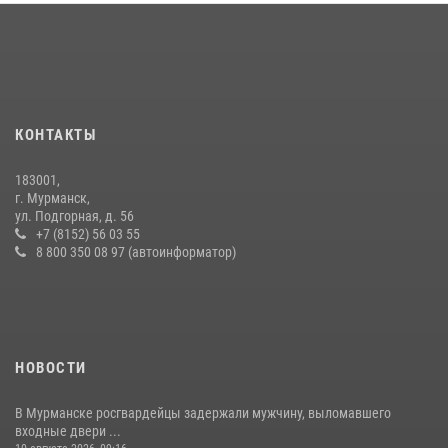
В Кандалакше росгвардейцы задержали дебошира, устроившего
конфликт в гостинице
13 июля 2026, 09:11
Сотрудники вневедомственной охраны Росгвардии провели
практические тренировки в акватории Кольского залива
КОНТАКТЫ
23 июля 2026, 09:28
4
183001,
В Мурманске сотрудники Росгвардии задержали мурманчанина за
г. Мурманск,
попытку кражи велоаксессуаров из гипермаркета
ул. Подгорная, д. 56
+7 (8152) 56 03 55
24 июля 2026, 08:42
8 800 350 08 97 (автоинформатор)
НОВОСТИ
В Мурманске росгвардейцы задержали мужчину, выломавшего
входные двери ...