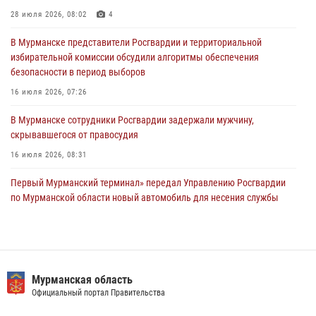
Сотрудники Росгвардии провели инструктаж по
28 июля 2026, 08:02
4
антитеррористической защищенности для членов избирательных
комиссий в преддверии выборов
В Мурманске представители Росгвардии и территориальной
избирательной комиссии обсудили алгоритмы обеспечения
31 июля 2026, 08:48
3
безопасности в период выборов
Сотрудники Росгвардии задержали мужчину, не оплатившего счет в
16 июля 2026, 07:26
ресторане
В Мурманске сотрудники Росгвардии задержали мужчину,
30 июля 2026, 14:09
скрывавшегося от правосудия
16 июля 2026, 08:31
Первый Мурманский терминал» передал Управлению Росгвардии
по Мурманской области новый автомобиль для несения службы
21 июля 2026, 08:15
1
В Мурманске росгвардейцы пресекли хулиганские действия
местной жительницы, нарушавшей общественный порядок в
магазине - буфете
Мурманская область
Официальный портал Правительства
15 июля 2026, 14:01