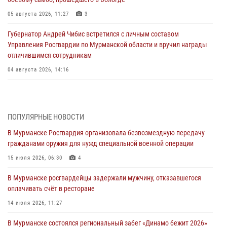
05 августа 2026, 11:27
3
Губернатор Андрей Чибис встретился с личным составом
Управления Росгвардии по Мурманской области и вручил награды
отличившимся сотрудникам
04 августа 2026, 14:16
В Мурманске сотрудники Росгвардии пресекли утренний дебош в
баре на улице Карла Маркса
04 августа 2026, 08:54
ПОПУЛЯРНЫЕ НОВОСТИ
В Мурманске Росгвардия организовала безвозмездную передачу
Морской отряд Северо - Западного округа Росгвардии отмечает 37
гражданами оружия для нужд специальной военной операции
лет со дня образования
15 июля 2026, 06:30
4
03 августа 2026, 12:23
4
В Мурманске росгвардейцы задержали мужчину, отказавшегося
Сотрудники вневедомственной охраны Росгвардии пресекли
оплачивать счёт в ресторане
хулиганские действия дебошира на автозаправочной станции
города Кандалакши
14 июля 2026, 11:27
03 августа 2026, 09:12
В Мурманске состоялся региональный забег «Динамо бежит 2026»