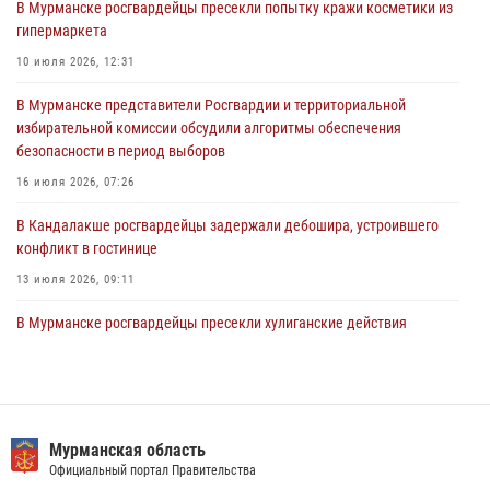
В Мурманске росгвардейцы пресекли попытку кражи косметики из
31 июля 2026, 08:48
3
гипермаркета
Сотрудники Росгвардии задержали мужчину, не оплатившего счет в
10 июля 2026, 12:31
ресторане
В Мурманске представители Росгвардии и территориальной
30 июля 2026, 14:09
избирательной комиссии обсудили алгоритмы обеспечения
безопасности в период выборов
В Управлении Росгвардии по Мурманской области прошло пожарно-
тактическое занятие совместно с МЧС России
16 июля 2026, 07:26
30 июля 2026, 14:05
В Кандалакше росгвардейцы задержали дебошира, устроившего
конфликт в гостинице
13 июля 2026, 09:11
В Мурманске росгвардейцы пресекли хулиганские действия
местной жительницы, нарушавшей общественный порядок в
магазине - буфете
15 июля 2026, 14:01
В Мурманске сотрудники Росгвардии задержали мужчину,
Мурманская область
скрывавшегося от правосудия
Официальный портал Правительства