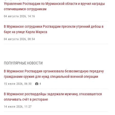
Управления Росгвардии по Мурманской области и вручил награды
отличившимся сотрудникам
04 августа 2026, 14:16
В Мурманске сотрудники Росгвардии пресекли утренний дебош в
баре на улице Карла Маркса
04 августа 2026, 08:54
Морской отряд Северо - Западного округа Росгвардии отмечает 37
лет со дня образования
03 августа 2026, 12:23
4
ПОПУЛЯРНЫЕ НОВОСТИ
В Мурманске Росгвардия организовала безвозмездную передачу
Сотрудники вневедомственной охраны Росгвардии пресекли
гражданами оружия для нужд специальной военной операции
хулиганские действия дебошира на автозаправочной станции
города Кандалакши
15 июля 2026, 06:30
4
03 августа 2026, 09:12
В Мурманске росгвардейцы задержали мужчину, отказавшегося
оплачивать счёт в ресторане
Сотрудники Росгвардии провели инструктаж по
антитеррористической защищенности для членов избирательных
14 июля 2026, 11:27
комиссий в преддверии выборов