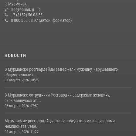
В Мурманске росгвардейцы задержали ночного дебошира,
г. Мурманск,
устроившего скандал в мини-отеле
ул. Подгорная, д. 56
+7 (8152) 56 03 55
09 июля 2026, 07:56
8 800 350 08 97 (автоинформатор)
НОВОСТИ
В Мурманске росгвардейцы задержали мужчину, нарушавшего
общественный п...
07 августа 2026, 08:25
В Мурманске сотрудники Росгвардии задержали женщину,
скрывавшуюся от ...
06 августа 2026, 07:53
Мурманские росгвардейцы стали победителями и призёрами
Чемпионата Севе...
05 августа 2026, 11:27