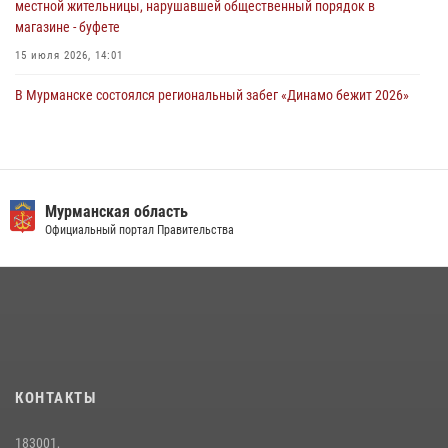
местной жительницы, нарушавшей общественный порядок в
магазине - буфете
15 июля 2026, 14:01
В Мурманске состоялся региональный забег «Динамо бежит 2026»
28 июля 2026, 08:02
4
В Мурманске представители Росгвардии и территориальной
избирательной комиссии обсудили алгоритмы обеспечения
безопасности в период выборов
Мурманская область
Официальный портал Правительства
16 июля 2026, 07:26
В Мурманске сотрудники Росгвардии задержали мужчину,
скрывавшегося от правосудия
16 июля 2026, 08:31
Первый Мурманский терминал» передал Управлению Росгвардии
по Мурманской области новый автомобиль для несения службы
КОНТАКТЫ
21 июля 2026, 08:15
1
183001,