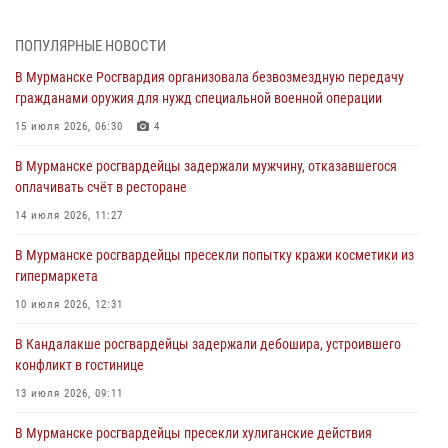
лет со дня образования
03 августа 2026, 12:23
4
ПОПУЛЯРНЫЕ НОВОСТИ
В Мурманске Росгвардия организовала безвозмездную передачу
Сотрудники вневедомственной охраны Росгвардии пресекли
гражданами оружия для нужд специальной военной операции
хулиганские действия дебошира на автозаправочной станции
города Кандалакши
15 июля 2026, 06:30
4
03 августа 2026, 09:12
В Мурманске росгвардейцы задержали мужчину, отказавшегося
оплачивать счёт в ресторане
Сотрудники Росгвардии провели инструктаж по
антитеррористической защищенности для членов избирательных
14 июля 2026, 11:27
комиссий в преддверии выборов
В Мурманске росгвардейцы пресекли попытку кражи косметики из
31 июля 2026, 08:48
3
гипермаркета
Сотрудники Росгвардии задержали мужчину, не оплатившего счет в
10 июля 2026, 12:31
ресторане
В Кандалакше росгвардейцы задержали дебошира, устроившего
30 июля 2026, 14:09
конфликт в гостинице
В Управлении Росгвардии по Мурманской области прошло пожарно-
13 июля 2026, 09:11
тактическое занятие совместно с МЧС России
В Мурманске росгвардейцы пресекли хулиганские действия
30 июля 2026, 14:05