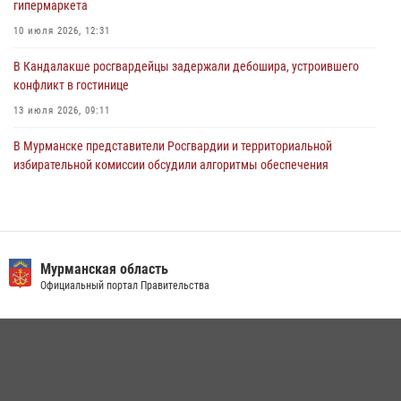
гипермаркета
В Управлении Росгвардии по Мурманской области состоялось
10 июля 2026, 12:31
богослужение, посвященное Дню памяти святого
равноапостольного великого князя Владимира
В Кандалакше росгвардейцы задержали дебошира, устроившего
конфликт в гостинице
29 июля 2026, 12:17
4
13 июля 2026, 09:11
В Мурманске представители Росгвардии и территориальной
избирательной комиссии обсудили алгоритмы обеспечения
безопасности в период выборов
16 июля 2026, 07:26
В Мурманске росгвардейцы пресекли хулиганские действия
местной жительницы, нарушавшей общественный порядок в
Мурманская область
магазине - буфете
Официальный портал Правительства
15 июля 2026, 14:01
В Мурманске состоялся региональный забег «Динамо бежит 2026»
28 июля 2026, 08:02
4