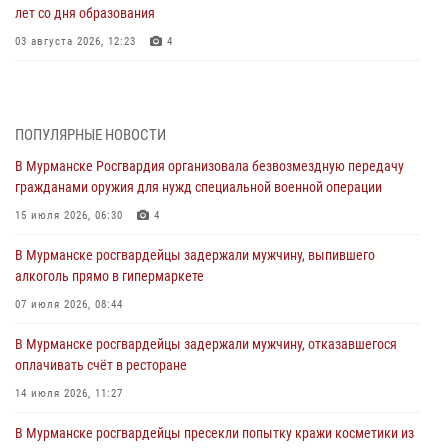
лет со дня образования
03 августа 2026, 12:23
4
Сотрудники вневедомственной охраны Росгвардии пресекли
хулиганские действия дебошира на автозаправочной станции
города Кандалакши
ПОПУЛЯРНЫЕ НОВОСТИ
03 августа 2026, 09:12
В Мурманске Росгвардия организовала безвозмездную передачу
гражданами оружия для нужд специальной военной операции
Сотрудники Росгвардии провели инструктаж по
антитеррористической защищенности для членов избирательных
15 июля 2026, 06:30
4
комиссий в преддверии выборов
В Мурманске росгвардейцы задержали мужчину, выпившего
31 июля 2026, 08:48
3
алкоголь прямо в гипермаркете
Сотрудники Росгвардии задержали мужчину, не оплатившего счет в
07 июля 2026, 08:44
ресторане
В Мурманске росгвардейцы задержали мужчину, отказавшегося
30 июля 2026, 14:09
оплачивать счёт в ресторане
В Управлении Росгвардии по Мурманской области прошло пожарно-
14 июля 2026, 11:27
тактическое занятие совместно с МЧС России
В Мурманске росгвардейцы пресекли попытку кражи косметики из
30 июля 2026, 14:05