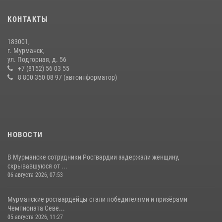
В Мурманске сотрудники Росгвардии задержали мужчину,
скрывавшегося от правосудия
КОНТАКТЫ
16 июля 2026, 08:31
183001,
Первый Мурманский терминал» передал Управлению Росгвардии
г. Мурманск,
по Мурманской области новый автомобиль для несения службы
ул. Подгорная, д. 56
+7 (8152) 56 03 55
21 июля 2026, 08:15
1
8 800 350 08 97 (автоинформатор)
НОВОСТИ
В Мурманске сотрудники Росгвардии задержали женщину,
скрывавшуюся от ...
06 августа 2026, 07:53
Мурманские росгвардейцы стали победителями и призёрами
Чемпионата Севе...
05 августа 2026, 11:27