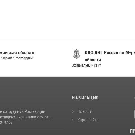
анская область
ОВО ВНГ России по Мур
"Охрана" Росгвардии
области
Официальный сайт
И
НАВИГАЦИЯ
е сотрудники Росгвардии
Новости
женщину, скрывавшуюся от ...
Карта сайта
26, 07:53
П