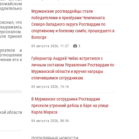
рвомайском
длительно
Мурманские росгвардейцы стали
победителями и призёрами Чемпионата
ояснил, что
Северо-Западного округа Росгвардии по
 выражаясь
спортивному и боевому самбо, прошедшего в
персоналом.
оля принял
Вологде
05 августа 2026, 11:27
3
упателя и
 отношении
Губернатор Андрей Чибис встретился с
чении его к
личным составом Управления Росгвардии по
Мурманской области и вручил награды
отличившимся сотрудникам
04 августа 2026, 14:16
В Мурманске сотрудники Росгвардии
пресекли утренний дебош в баре на улице
кой области
Карла Маркса
04 августа 2026, 08:54
Морской отряд Северо - Западного округа
ПОПУЛЯРНЫЕ НОВОСТИ