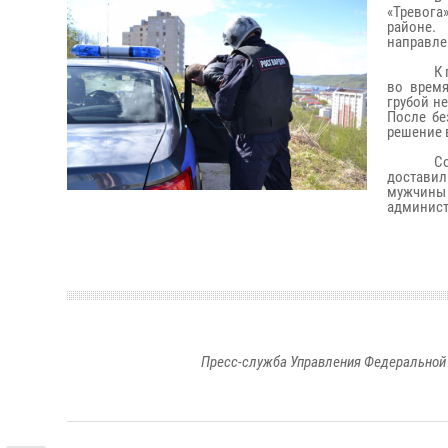
«Тревога
районе.
направле
К
во время
грубой н
После бе
решение 
С
достави
мужчины 
админист
Пресс-служба Управления Федеральной 