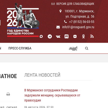
ВЕРСИЯ ДЛЯ СЛАБОВИДЯЩИХ
183001, г. Мурманск,
ул. Подгорная, д. 56
И
+7 (8152) 56-03-55
info51@rosguard.gov.ru
Ы
ПРЕСС-СЛУЖБА
ЛЕНТА НОВОСТЕЙ
ВАТНОЕ
В Мурманске сотрудники Росгвардии
задержали женщину, скрывавшуюся от
правосудия
пил сигнал
06 августа 2026, 07:53