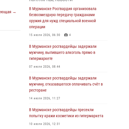
Росгвардии отмечает 37 лет со дня
образования
В Мурманске Росгвардия организовала
ующая →
безвозмездную передачу гражданами
03 августа 2026, 12:23
4
оружия для нужд специальной военной
Сотрудники вневедомственной охраны
операции
Росгвардии пресекли хулиганские действия
15 июля 2026, 06:30
4
дебошира на автозаправочной станции
города Кандалакши
В Мурманске росгвардейцы задержали
мужчину, выпившего алкоголь прямо в
03 августа 2026, 09:12
гипермаркете
Сотрудники Росгвардии провели инструктаж
07 июля 2026, 08:44
по антитеррористической защищенности для
членов избирательных комиссий в
В Мурманске росгвардейцы задержали
преддверии выборов
мужчину, отказавшегося оплачивать счёт в
ресторане
31 июля 2026, 08:48
3
14 июля 2026, 11:27
Сотрудники Росгвардии задержали мужчину,
не оплатившего счет в ресторане
В Мурманске росгвардейцы пресекли
попытку кражи косметики из гипермаркета
30 июля 2026, 14:09
10 июля 2026, 12:31
В Управлении Росгвардии по Мурманской