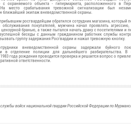
» с охраняемого объекта - гипермаркета, расположенного в Пе
 На место срабатывания тревожной сигнализации был незаме
н ближайший экипаж вневедомственной охраны.
 прибывшим росгвардейцам обратился сотрудник магазина, который п
 обслуживания покупателей, мужчина начал проявлять агрессию,
е цензурной бранью, а также пытался начать драку с посетителями и 
зуспешной беседы с данным гражданином работник службы контр
вызвать группу задержания Росгвардии и нажал тревожную кнопку.
отрудники вневедомственной охраны задержали буйного пок
ли в отделение полиции для дальнейшего разбирательства. В
1983 года рождения проводится проверка и решается вопрос о привле
ративной ответственности.
службы войск национальной гвардии Российской Федерации по Мурманс