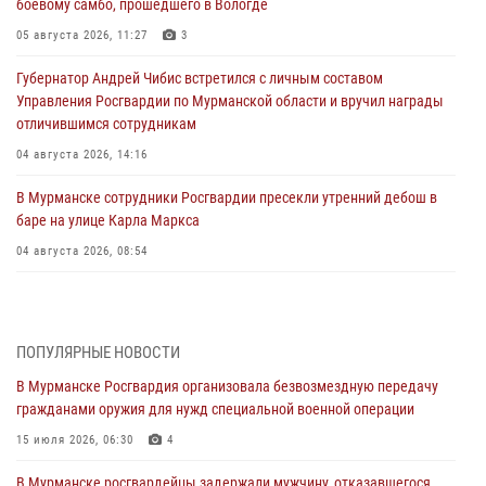
боевому самбо, прошедшего в Вологде
05 августа 2026, 11:27
3
Губернатор Андрей Чибис встретился с личным составом
Управления Росгвардии по Мурманской области и вручил награды
отличившимся сотрудникам
04 августа 2026, 14:16
В Мурманске сотрудники Росгвардии пресекли утренний дебош в
баре на улице Карла Маркса
04 августа 2026, 08:54
Морской отряд Северо - Западного округа Росгвардии отмечает 37
лет со дня образования
03 августа 2026, 12:23
4
ПОПУЛЯРНЫЕ НОВОСТИ
В Мурманске Росгвардия организовала безвозмездную передачу
Сотрудники вневедомственной охраны Росгвардии пресекли
гражданами оружия для нужд специальной военной операции
хулиганские действия дебошира на автозаправочной станции
города Кандалакши
15 июля 2026, 06:30
4
03 августа 2026, 09:12
В Мурманске росгвардейцы задержали мужчину, отказавшегося