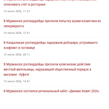
оплачивать счёт в ресторане
Сотрудники Росгвардии провели инструктаж по
антитеррористической защищенности для членов избирательных
14 июля 2026, 11:27
комиссий в преддверии выборов
В Мурманске росгвардейцы пресекли попытку кражи косметики из
31 июля 2026, 08:48
3
гипермаркета
Сотрудники Росгвардии задержали мужчину, не оплатившего счет в
10 июля 2026, 12:31
ресторане
В Кандалакше росгвардейцы задержали дебошира, устроившего
30 июля 2026, 14:09
конфликт в гостинице
В Управлении Росгвардии по Мурманской области прошло пожарно-
13 июля 2026, 09:11
тактическое занятие совместно с МЧС России
В Мурманске росгвардейцы пресекли хулиганские действия
30 июля 2026, 14:05
местной жительницы, нарушавшей общественный порядок в
магазине - буфете
15 июля 2026, 14:01
В Мурманске состоялся региональный забег «Динамо бежит 2026»
28 июля 2026, 08:02
4
В Мурманске представители Росгвардии и территориальной