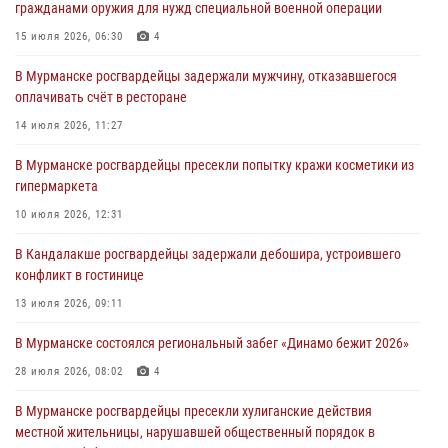
гражданами оружия для нужд специальной военной операции
хулиганские действия дебошира на автозаправочной станции
города Кандалакши
15 июля 2026, 06:30
4
03 августа 2026, 09:12
В Мурманске росгвардейцы задержали мужчину, отказавшегося
оплачивать счёт в ресторане
Сотрудники Росгвардии провели инструктаж по
антитеррористической защищенности для членов избирательных
14 июля 2026, 11:27
комиссий в преддверии выборов
В Мурманске росгвардейцы пресекли попытку кражи косметики из
31 июля 2026, 08:48
3
гипермаркета
Сотрудники Росгвардии задержали мужчину, не оплатившего счет в
10 июля 2026, 12:31
ресторане
В Кандалакше росгвардейцы задержали дебошира, устроившего
30 июля 2026, 14:09
конфликт в гостинице
В Управлении Росгвардии по Мурманской области прошло пожарно-
13 июля 2026, 09:11
тактическое занятие совместно с МЧС России
В Мурманске состоялся региональный забег «Динамо бежит 2026»
30 июля 2026, 14:05
28 июля 2026, 08:02
4
В Мурманске росгвардейцы пресекли хулиганские действия
местной жительницы, нарушавшей общественный порядок в