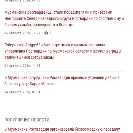
06 августа 2026, 07:53
Мурманские росгвардейцы стали победителями и призёрами
Чемпионата Северо-Западного округа Росгвардии по спортивному и
боевому самбо, прошедшего в Вологде
05 августа 2026, 11:27
3
Губернатор Андрей Чибис встретился с личным составом
Управления Росгвардии по Мурманской области и вручил награды
отличившимся сотрудникам
04 августа 2026, 14:16
В Мурманске сотрудники Росгвардии пресекли утренний дебош в
баре на улице Карла Маркса
04 августа 2026, 08:54
Морской отряд Северо - Западного округа Росгвардии отмечает 37
лет со дня образования
03 августа 2026, 12:23
4
ПОПУЛЯРНЫЕ НОВОСТИ
В Мурманске Росгвардия организовала безвозмездную передачу
Сотрудники вневедомственной охраны Росгвардии пресекли