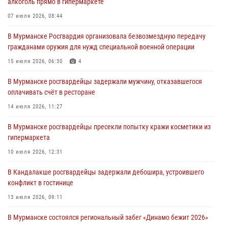
алкоголь прямо в гипермаркете
Сотрудники Росгвардии провели инструктаж по
антитеррористической защищенности для членов избирательных
07 июля 2026, 08:44
комиссий в преддверии выборов
В Мурманске Росгвардия организовала безвозмездную передачу
31 июля 2026, 08:48
3
гражданами оружия для нужд специальной военной операции
Сотрудники Росгвардии задержали мужчину, не оплатившего счет в
15 июля 2026, 06:30
4
ресторане
В Мурманске росгвардейцы задержали мужчину, отказавшегося
30 июля 2026, 14:09
оплачивать счёт в ресторане
В Управлении Росгвардии по Мурманской области прошло пожарно-
14 июля 2026, 11:27
тактическое занятие совместно с МЧС России
В Мурманске росгвардейцы пресекли попытку кражи косметики из
30 июля 2026, 14:05
гипермаркета
В Управлении Росгвардии по Мурманской области состоялось
10 июля 2026, 12:31
богослужение, посвященное Дню памяти святого
равноапостольного великого князя Владимира
В Кандалакше росгвардейцы задержали дебошира, устроившего
конфликт в гостинице
29 июля 2026, 12:17
4
13 июля 2026, 09:11
В Мурманске состоялся региональный забег «Динамо бежит 2026»