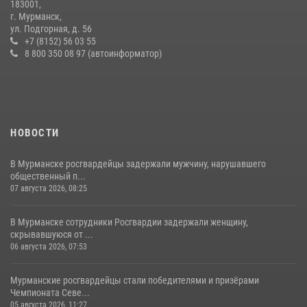
183001,
В Мурманске росгвардейцы задержали женщину, пытавшуюся
г. Мурманск,
похитить одежду из гипермаркета
ул. Подгорная, д. 56
+7 (8152) 56 03 55
08 июля 2026, 08:03
8 800 350 08 97 (автоинформатор)
НОВОСТИ
В Мурманске росгвардейцы задержали мужчину, нарушавшего
общественный п...
07 августа 2026, 08:25
В Мурманске сотрудники Росгвардии задержали женщину,
скрывавшуюся от ...
06 августа 2026, 07:53
Мурманские росгвардейцы стали победителями и призёрами
Чемпионата Севе...
05 августа 2026, 11:27