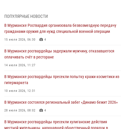
Морской отряд Северо - Западного округа Росгвардии отмечает 37
лет со дня образования
03 августа 2026, 12:23
4
ПОПУЛЯРНЫЕ НОВОСТИ
В Мурманске Росгвардия организовала безвозмездную передачу
Сотрудники вневедомственной охраны Росгвардии пресекли
гражданами оружия для нужд специальной военной операции
хулиганские действия дебошира на автозаправочной станции
города Кандалакши
15 июля 2026, 06:30
4
03 августа 2026, 09:12
В Мурманске росгвардейцы задержали мужчину, отказавшегося
оплачивать счёт в ресторане
Сотрудники Росгвардии провели инструктаж по
антитеррористической защищенности для членов избирательных
14 июля 2026, 11:27
комиссий в преддверии выборов
В Мурманске росгвардейцы пресекли попытку кражи косметики из
31 июля 2026, 08:48
3
гипермаркета
Сотрудники Росгвардии задержали мужчину, не оплатившего счет в
10 июля 2026, 12:31
ресторане
В Мурманске состоялся региональный забег «Динамо бежит 2026»
30 июля 2026, 14:09
28 июля 2026, 08:02
4
В Управлении Росгвардии по Мурманской области прошло пожарно-
тактическое занятие совместно с МЧС России
В Мурманске росгвардейцы пресекли хулиганские действия
местной жительницы, нарушавшей общественный порядок в