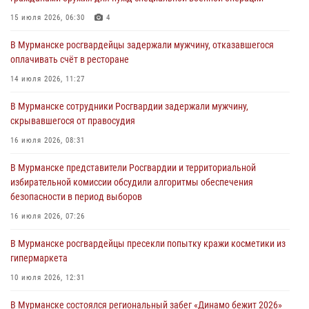
хулиганские действия дебошира на автозаправочной станции
города Кандалакши
15 июля 2026, 06:30
4
03 августа 2026, 09:12
В Мурманске росгвардейцы задержали мужчину, отказавшегося
оплачивать счёт в ресторане
Сотрудники Росгвардии провели инструктаж по
антитеррористической защищенности для членов избирательных
14 июля 2026, 11:27
комиссий в преддверии выборов
В Мурманске сотрудники Росгвардии задержали мужчину,
31 июля 2026, 08:48
3
скрывавшегося от правосудия
Сотрудники Росгвардии задержали мужчину, не оплатившего счет в
16 июля 2026, 08:31
ресторане
В Мурманске представители Росгвардии и территориальной
30 июля 2026, 14:09
избирательной комиссии обсудили алгоритмы обеспечения
безопасности в период выборов
В Управлении Росгвардии по Мурманской области прошло пожарно-
тактическое занятие совместно с МЧС России
16 июля 2026, 07:26
30 июля 2026, 14:05
В Мурманске росгвардейцы пресекли попытку кражи косметики из
гипермаркета
10 июля 2026, 12:31
В Мурманске состоялся региональный забег «Динамо бежит 2026»