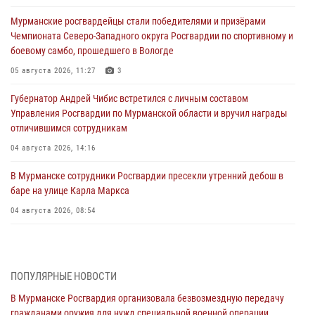
Мурманские росгвардейцы стали победителями и призёрами
Чемпионата Северо-Западного округа Росгвардии по спортивному и
боевому самбо, прошедшего в Вологде
05 августа 2026, 11:27
3
Губернатор Андрей Чибис встретился с личным составом
Управления Росгвардии по Мурманской области и вручил награды
отличившимся сотрудникам
04 августа 2026, 14:16
В Мурманске сотрудники Росгвардии пресекли утренний дебош в
баре на улице Карла Маркса
04 августа 2026, 08:54
Морской отряд Северо - Западного округа Росгвардии отмечает 37
лет со дня образования
03 августа 2026, 12:23
4
ПОПУЛЯРНЫЕ НОВОСТИ
В Мурманске Росгвардия организовала безвозмездную передачу
Сотрудники вневедомственной охраны Росгвардии пресекли
гражданами оружия для нужд специальной военной операции