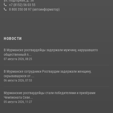
ул. Подгорная, д. 56
+7 (8152) 56 03 55
08 июля 2026, 08:03
8 800 350 08 97 (автоинформатор)
НОВОСТИ
В Мурманске росгвардейцы задержали мужчину, нарушавшего
общественный п...
07 августа 2026, 08:25
В Мурманске сотрудники Росгвардии задержали женщину,
скрывавшуюся от ...
06 августа 2026, 07:53
Мурманские росгвардейцы стали победителями и призёрами
Чемпионата Севе...
05 августа 2026, 11:27