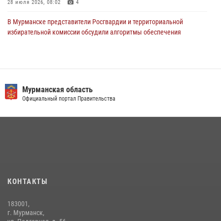
28 июля 2026, 08:02
4
В Мурманске представители Росгвардии и территориальной
избирательной комиссии обсудили алгоритмы обеспечения
безопасности в период выборов
16 июля 2026, 07:26
В Мурманске сотрудники Росгвардии задержали мужчину,
скрывавшегося от правосудия
Мурманская область
Официальный портал Правительства
16 июля 2026, 08:31
В Кандалакше росгвардейцы задержали дебошира, устроившего
конфликт в гостинице
13 июля 2026, 09:11
Первый Мурманский терминал» передал Управлению Росгвардии
по Мурманской области новый автомобиль для несения службы
КОНТАКТЫ
21 июля 2026, 08:15
1
183001,
В Мурманске росгвардейцы задержали женщину, пытавшуюся
г. Мурманск,
похитить одежду из гипермаркета