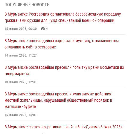
03 августа 2026, 12:23
4
ПОПУЛЯРНЫЕ НОВОСТИ
В Мурманске Росгвардия организовала безвозмездную передачу
Сотрудники вневедомственной охраны Росгвардии пресекли
гражданами оружия для нужд специальной военной операции
хулиганские действия дебошира на автозаправочной станции
города Кандалакши
15 июля 2026, 06:30
4
03 августа 2026, 09:12
В Мурманске росгвардейцы задержали мужчину, отказавшегося
оплачивать счёт в ресторане
Сотрудники Росгвардии провели инструктаж по
антитеррористической защищенности для членов избирательных
14 июля 2026, 11:27
комиссий в преддверии выборов
В Мурманске росгвардейцы пресекли попытку кражи косметики из
31 июля 2026, 08:48
3
гипермаркета
Сотрудники Росгвардии задержали мужчину, не оплатившего счет в
10 июля 2026, 12:31
ресторане
В Мурманске росгвардейцы пресекли хулиганские действия
30 июля 2026, 14:09
местной жительницы, нарушавшей общественный порядок в
магазине - буфете
В Управлении Росгвардии по Мурманской области прошло пожарно-
тактическое занятие совместно с МЧС России
15 июля 2026, 14:01
30 июля 2026, 14:05
В Мурманске состоялся региональный забег «Динамо бежит 2026»