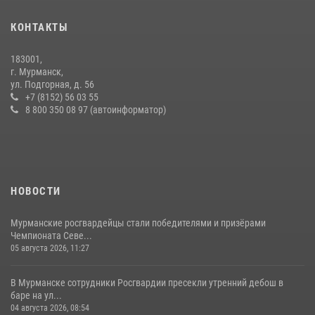
скрывавшегося от правосудия
16 июля 2026, 08:31
КОНТАКТЫ
В Мурманске представители Росгвардии и территориальной
183001,
избирательной комиссии обсудили алгоритмы обеспечения
г. Мурманск,
безопасности в период выборов
ул. Подгорная, д. 56
+7 (8152) 56 03 55
16 июля 2026, 07:26
8 800 350 08 97 (автоинформатор)
НОВОСТИ
Мурманские росгвардейцы стали победителями и призёрами
Чемпионата Севе...
05 августа 2026, 11:27
В Мурманске сотрудники Росгвардии пресекли утренний дебош в
баре на ул...
04 августа 2026, 08:54