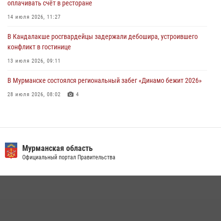
оплачивать счёт в ресторане
29 июля 2026, 12:17
4
14 июля 2026, 11:27
В Мурманске сотрудники Росгвардии пресекли ночной дебош в
баре на улице Орликовой
В Кандалакше росгвардейцы задержали дебошира, устроившего
конфликт в гостинице
29 июля 2026, 09:34
13 июля 2026, 09:11
В Мурманске состоялся региональный забег «Динамо бежит 2026»
28 июля 2026, 08:02
4
В Мурманске росгвардейцы пресекли попытку кражи косметики из
гипермаркета
10 июля 2026, 12:31
Мурманская область
В Мурманске росгвардейцы пресекли хулиганские действия
Официальный портал Правительства
местной жительницы, нарушавшей общественный порядок в
магазине - буфете
15 июля 2026, 14:01
В Мурманске сотрудники Росгвардии задержали мужчину,