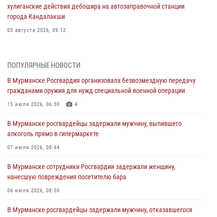
хулиганские действия дебошира на автозаправочной станции
города Кандалакши
03 августа 2026, 09:12
Сотрудники Росгвардии провели инструктаж по
антитеррористической защищенности для членов избирательных
ПОПУЛЯРНЫЕ НОВОСТИ
комиссий в преддверии выборов
В Мурманске Росгвардия организовала безвозмездную передачу
31 июля 2026, 08:48
3
гражданами оружия для нужд специальной военной операции
Сотрудники Росгвардии задержали мужчину, не оплатившего счет в
15 июля 2026, 06:30
4
ресторане
В Мурманске росгвардейцы задержали мужчину, выпившего
30 июля 2026, 14:09
алкоголь прямо в гипермаркете
В Управлении Росгвардии по Мурманской области прошло пожарно-
07 июля 2026, 08:44
тактическое занятие совместно с МЧС России
В Мурманске сотрудники Росгвардии задержали женщину,
30 июля 2026, 14:05
нанесшую повреждения посетителю бара
В Управлении Росгвардии по Мурманской области состоялось
06 июля 2026, 08:59
богослужение, посвященное Дню памяти святого
равноапостольного великого князя Владимира
В Мурманске росгвардейцы задержали мужчину, отказавшегося