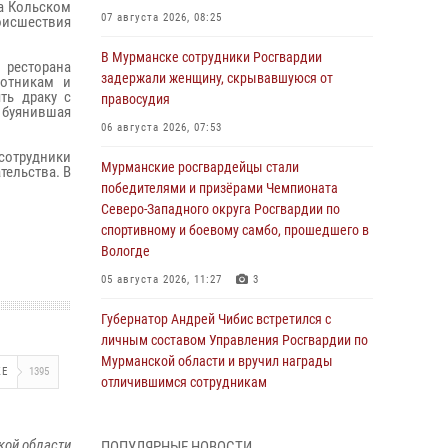
на Кольском
07 августа 2026, 08:25
оисшествия
В Мурманске сотрудники Росгвардии
 ресторана
задержали женщину, скрывавшуюся от
ботникам и
ть драку с
правосудия
я буянившая
06 августа 2026, 07:53
сотрудники
Мурманские росгвардейцы стали
тельства. В
победителями и призёрами Чемпионата
Северо-Западного округа Росгвардии по
спортивному и боевому самбо, прошедшего в
Вологде
05 августа 2026, 11:27
3
Губернатор Андрей Чибис встретился с
личным составом Управления Росгвардии по
Мурманской области и вручил награды
ЖЕ
1395
отличившимся сотрудникам
04 августа 2026, 14:16
кой области
ПОПУЛЯРНЫЕ НОВОСТИ