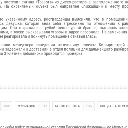
у поступил сигнал «Тревога» из диско-ресторана, расположенного 
те. На охраняемый объект был направлен ближайший к месту пр
о указанному адресу, росгвардейцы выяснили, что в помещении
ась девушка, которая вела себя агрессивно по отношению к ра
им. Она выражалась грубой нецензурной бранью, пыталась затея
лями, а также высказывала угрозы в адрес персонала. На замечани
не реагировала и покинуть помещение отказывалась.
лению менеджера заведения жительницу поселка Кильдинстрой 
ии задержали и доставили в отдел полиции для дальнейшего разбира
и 31-летней дебоширки проводится проверка.
1370
МУРМАНСК
1687
БЕЗОПАСНОСТЬ
1296
ВСЕГДА НА СТРА
службы войск национальной гвардии Российской Федерации по Мурманс