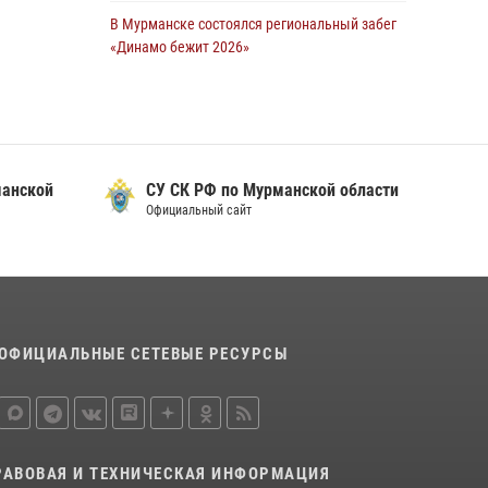
В Мурманске состоялся региональный забег
Сотрудники Росгвардии задержали мужчину,
«Динамо бежит 2026»
не оплатившего счет в ресторане
28 июля 2026, 08:02
4
30 июля 2026, 14:09
В Мурманске росгвардейцы пресекли
В Управлении Росгвардии по Мурманской
хулиганские действия местной жительницы,
области прошло пожарно-тактическое
нарушавшей общественный порядок в
занятие совместно с МЧС России
манской
СУ СК РФ по Мурманской области
магазине - буфете
Официальный сайт
30 июля 2026, 14:05
15 июля 2026, 14:01
В Мурманске представители Росгвардии и
территориальной избирательной комиссии
обсудили алгоритмы обеспечения
безопасности в период выборов
ОФИЦИАЛЬНЫЕ СЕТЕВЫЕ РЕСУРСЫ
16 июля 2026, 07:26
В Мурманске сотрудники Росгвардии
задержали мужчину, скрывавшегося от
правосудия
РАВОВАЯ И ТЕХНИЧЕСКАЯ ИНФОРМАЦИЯ
16 июля 2026, 08:31