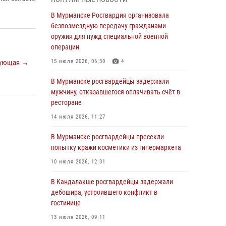
В Мурманске сотрудники Росгвардии
пресекли утренний дебош в баре на улице
В Мурманске Росгвардия организовала
Карла Маркса
безвозмездную передачу гражданами
оружия для нужд специальной военной
04 августа 2026, 08:54
операции
Морской отряд Северо - Западного округа
ующая →
15 июля 2026, 06:30
4
Росгвардии отмечает 37 лет со дня
образования
В Мурманске росгвардейцы задержали
мужчину, отказавшегося оплачивать счёт в
03 августа 2026, 12:23
4
ресторане
Сотрудники вневедомственной охраны
14 июля 2026, 11:27
Росгвардии пресекли хулиганские действия
дебошира на автозаправочной станции
В Мурманске росгвардейцы пресекли
города Кандалакши
попытку кражи косметики из гипермаркета
03 августа 2026, 09:12
10 июля 2026, 12:31
Сотрудники Росгвардии провели инструктаж
В Кандалакше росгвардейцы задержали
по антитеррористической защищенности для
дебошира, устроившего конфликт в
членов избирательных комиссий в
гостинице
преддверии выборов
13 июля 2026, 09:11
31 июля 2026, 08:48
3