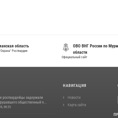
анская область
ОВО ВНГ России по Мур
"Охрана" Росгвардии
области
Официальный сайт
И
НАВИГАЦИЯ
е росгвардейцы задержали
Новости
арушавшего общественный п...
Карта сайта
26, 08:25
П