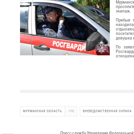
Мурманск
проспек
экипаж.
Прибыв п
находил
отдыхающ
посетите
девушка 
По заяв
Росгвард
отношени
МУРМАНСКАЯ ОБЛАСТЬ
1192
ВНЕВЕДОМСТВЕННАЯ ОХРАНА
Пресс-служба Управления Федеральной 