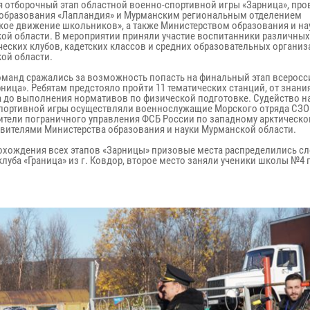
я отборочный этап областной военно-спортивной игры «Зарница», пр
образования «Лапландия» и Мурманским региональным отделением
кое движение школьников», а также Министерством образования и на
ой области. В мероприятии приняли участие воспитанники различных
ческих клубов, кадетских классов и средних образовательных органи
ой области.
оманд сражались за возможность попасть на финальный этап всерос
ница». Ребятам предстояло пройти 11 тематических станций, от знани
а до выполнения нормативов по физической подготовке. Судейство на
портивной игры осуществляли военнослужащие Морского отряда СЗО 
ители пограничного управления ФСБ России по западному арктическо
авителями Министерства образования и науки Мурманской области.
охождения всех этапов «Зарницы» призовые места распределились 
луба «Граница» из г. Ковдор, второе место заняли ученики школы №4 г