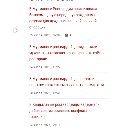
В Мурманске сотрудники Росгвардии
пресекли утренний дебош в баре на улице
В Мурманске Росгвардия организовала
Карла Маркса
безвозмездную передачу гражданами
оружия для нужд специальной военной
04 августа 2026, 08:54
операции
Морской отряд Северо - Западного округа
15 июля 2026, 06:30
4
Росгвардии отмечает 37 лет со дня
образования
В Мурманске росгвардейцы задержали
мужчину, отказавшегося оплачивать счёт в
03 августа 2026, 12:23
4
ресторане
Сотрудники вневедомственной охраны
14 июля 2026, 11:27
Росгвардии пресекли хулиганские действия
дебошира на автозаправочной станции
В Мурманске росгвардейцы пресекли
города Кандалакши
попытку кражи косметики из гипермаркета
03 августа 2026, 09:12
10 июля 2026, 12:31
Сотрудники Росгвардии провели инструктаж
В Кандалакше росгвардейцы задержали
по антитеррористической защищенности для
дебошира, устроившего конфликт в
членов избирательных комиссий в
гостинице
преддверии выборов
13 июля 2026, 09:11
31 июля 2026, 08:48
3