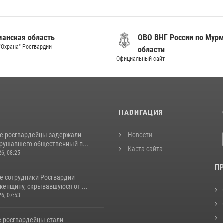
анская область
ОВО ВНГ России по Мур
"Охрана" Росгвардии
области
Официальный сайт
И
НАВИГАЦИЯ
е росгвардейцы задержали
Новости
арушавшего общественный п...
Карта сайта
26, 08:25
П
е сотрудники Росгвардии
женщину, скрывавшуюся от ...
26, 07:53
 росгвардейцы стали