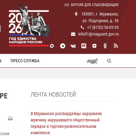
ВЕРСИЯ ДЛЯ СЛАБОВИДЯЩИХ
183001, г. Мурманск,
ул. Подгорная, д. 56
И
+7 (8152) 56-03-55
info51@rosguard.gov.ru
Ы
ПРЕСС-СЛУЖБА
ЛЕНТА НОВОСТЕЙ
РЕ
В Мурманске росгвардейцы задержали
мужчину, нарушавшего общественный
порядок в торгово-развлекательном
комплексе
оссии