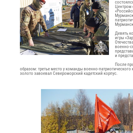
состоялс
Центром 
«Российс
Мурманск
патриоти
Мурманск
Девять к
игры «Зар
Отечеств
военно-с
представ
и предст
После пр
образом: третье место у команды военно-патриотического к
золото завоевал Североморский кадетский корпус.