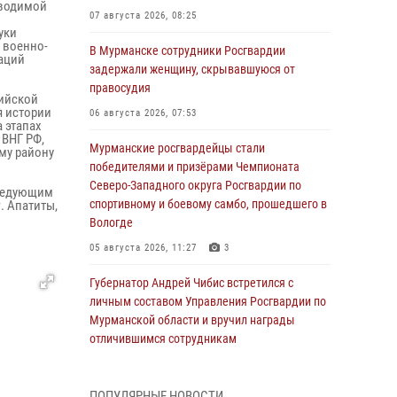
оводимой
07 августа 2026, 08:25
уки
 военно-
В Мурманске сотрудники Росгвардии
заций
задержали женщину, скрывавшуюся от
правосудия
сийской
я истории
06 августа 2026, 07:53
 этапах
ВНГ РФ,
Мурманские росгвардейцы стали
му району
победителями и призёрами Чемпионата
Северо-Западного округа Росгвардии по
следующим
спортивному и боевому самбо, прошедшего в
. Апатиты,
Вологде
05 августа 2026, 11:27
3
Губернатор Андрей Чибис встретился с
личным составом Управления Росгвардии по
Мурманской области и вручил награды
отличившимся сотрудникам
04 августа 2026, 14:16
ПОПУЛЯРНЫЕ НОВОСТИ