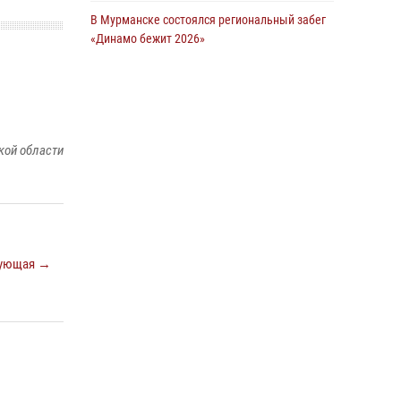
В Мурманске состоялся региональный забег
Сотрудники Росгвардии задержали мужчину,
«Динамо бежит 2026»
не оплатившего счет в ресторане
28 июля 2026, 08:02
4
30 июля 2026, 14:09
В Мурманске представители Росгвардии и
В Управлении Росгвардии по Мурманской
территориальной избирательной комиссии
области прошло пожарно-тактическое
обсудили алгоритмы обеспечения
кой области
занятие совместно с МЧС России
безопасности в период выборов
30 июля 2026, 14:05
16 июля 2026, 07:26
В Мурманске росгвардейцы пресекли
хулиганские действия местной жительницы,
нарушавшей общественный порядок в
ующая →
магазине - буфете
15 июля 2026, 14:01
В Мурманске сотрудники Росгвардии
задержали мужчину, скрывавшегося от
правосудия
16 июля 2026, 08:31