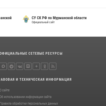
Первый Мурманский терминал» передал
Управлению Росгвардии по Мурманской
манской
СУ СК РФ по Мурманской области
области новый автомобиль для несения
Официальный сайт
службы
21 июля 2026, 08:15
1
В Мурманске росгвардейцы задержали
ночного дебошира, устроившего скандал в
мини-отеле
ОФИЦИАЛЬНЫЕ СЕТЕВЫЕ РЕСУРСЫ
09 июля 2026, 07:56
РАВОВАЯ И ТЕХНИЧЕСКАЯ ИНФОРМАЦИЯ
О сайте
Об использовании информации сайта
Правила обработки персональных данных