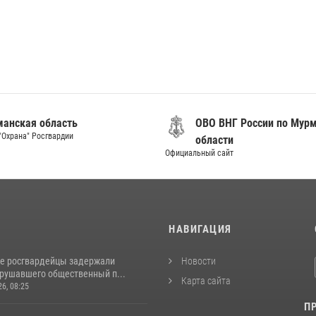
анская область
ОВО ВНГ России по Мур
"Охрана" Росгвардии
области
Официальный сайт
И
НАВИГАЦИЯ
е росгвардейцы задержали
Новости
арушавшего общественный п...
Карта сайта
26, 08:25
П