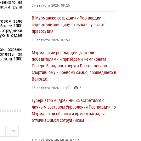
женного на
07 августа 2026, 08:25
пажи групп
В Мурманске сотрудники Росгвардии
говом зале
задержали женщину, скрывавшуюся от
более 1000
 Сотрудники
правосудия
ую в отдел
06 августа 2026, 07:53
ной охраны
Мурманские росгвардейцы стали
оплаты за
ысила 1000
победителями и призёрами Чемпионата
Северо-Западного округа Росгвардии по
спортивному и боевому самбо, прошедшего в
Вологде
05 августа 2026, 11:27
3
Губернатор Андрей Чибис встретился с
личным составом Управления Росгвардии по
Мурманской области и вручил награды
отличившимся сотрудникам
04 августа 2026, 14:16
ЖЕ
1395
ПОПУЛЯРНЫЕ НОВОСТИ