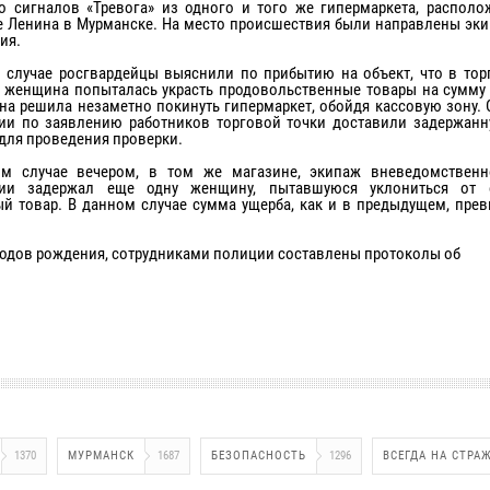
о сигналов «Тревога» из одного и того же гипермаркета, располо
е Ленина в Мурманске. На место происшествия были направлены эки
ия.
 случае росгвардейцы выяснили по прибытию на объект, что в тор
 женщина попыталась украсть продовольственные товары на сумму 
Она решила незаметно покинуть гипермаркет, обойдя кассовую зону.
ии по заявлению работников торговой точки доставили задержанн
для проведения проверки.
ом случае вечером, в том же магазине, экипаж вневедомствен
дии задержал еще одну женщину, пытавшуюся уклониться от 
й товар. В данном случае сумма ущерба, как и в предыдущем, прев
 годов рождения, сотрудниками полиции составлены протоколы об
1370
МУРМАНСК
1687
БЕЗОПАСНОСТЬ
1296
ВСЕГДА НА СТРА