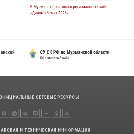
В Мурманске состоялся региональный забег
Сотрудники Росгвардии задержали мужчину,
«Динамо бежит 2026»
не оплатившего счет в ресторане
28 июля 2026, 08:02
4
30 июля 2026, 14:09
В Мурманске росгвардейцы пресекли
В Управлении Росгвардии по Мурманской
хулиганские действия местной жительницы,
области прошло пожарно-тактическое
нарушавшей общественный порядок в
занятие совместно с МЧС России
манской
СУ СК РФ по Мурманской области
магазине - буфете
Официальный сайт
30 июля 2026, 14:05
15 июля 2026, 14:01
В Мурманске представители Росгвардии и
территориальной избирательной комиссии
обсудили алгоритмы обеспечения
безопасности в период выборов
ОФИЦИАЛЬНЫЕ СЕТЕВЫЕ РЕСУРСЫ
16 июля 2026, 07:26
В Мурманске сотрудники Росгвардии
задержали мужчину, скрывавшегося от
правосудия
РАВОВАЯ И ТЕХНИЧЕСКАЯ ИНФОРМАЦИЯ
16 июля 2026, 08:31