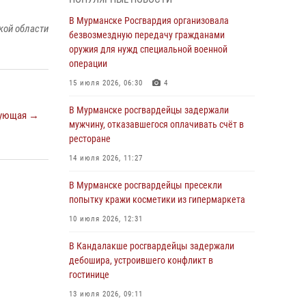
В Мурманске сотрудники Росгвардии
пресекли утренний дебош в баре на улице
В Мурманске Росгвардия организовала
кой области
Карла Маркса
безвозмездную передачу гражданами
оружия для нужд специальной военной
04 августа 2026, 08:54
операции
Морской отряд Северо - Западного округа
15 июля 2026, 06:30
4
Росгвардии отмечает 37 лет со дня
образования
В Мурманске росгвардейцы задержали
ующая →
мужчину, отказавшегося оплачивать счёт в
03 августа 2026, 12:23
4
ресторане
Сотрудники вневедомственной охраны
14 июля 2026, 11:27
Росгвардии пресекли хулиганские действия
дебошира на автозаправочной станции
В Мурманске росгвардейцы пресекли
города Кандалакши
попытку кражи косметики из гипермаркета
03 августа 2026, 09:12
10 июля 2026, 12:31
Сотрудники Росгвардии провели инструктаж
В Кандалакше росгвардейцы задержали
по антитеррористической защищенности для
дебошира, устроившего конфликт в
членов избирательных комиссий в
гостинице
преддверии выборов
13 июля 2026, 09:11
31 июля 2026, 08:48
3