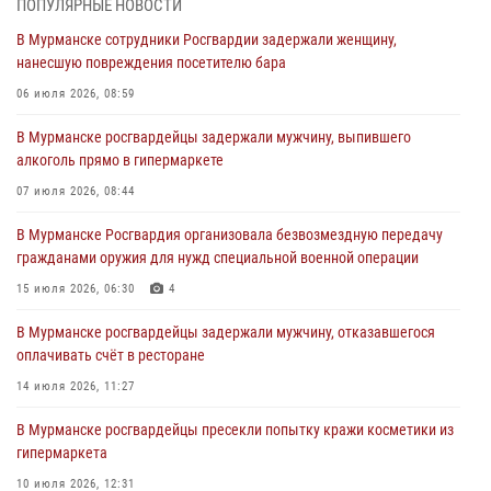
ПОПУЛЯРНЫЕ НОВОСТИ
03 августа 2026, 09:12
В Мурманске сотрудники Росгвардии задержали женщину,
нанесшую повреждения посетителю бара
Сотрудники Росгвардии провели инструктаж по
антитеррористической защищенности для членов избирательных
06 июля 2026, 08:59
комиссий в преддверии выборов
В Мурманске росгвардейцы задержали мужчину, выпившего
31 июля 2026, 08:48
3
алкоголь прямо в гипермаркете
Сотрудники Росгвардии задержали мужчину, не оплатившего счет в
07 июля 2026, 08:44
ресторане
В Мурманске Росгвардия организовала безвозмездную передачу
30 июля 2026, 14:09
гражданами оружия для нужд специальной военной операции
В Управлении Росгвардии по Мурманской области прошло пожарно-
15 июля 2026, 06:30
4
тактическое занятие совместно с МЧС России
В Мурманске росгвардейцы задержали мужчину, отказавшегося
30 июля 2026, 14:05
оплачивать счёт в ресторане
В Управлении Росгвардии по Мурманской области состоялось
14 июля 2026, 11:27
богослужение, посвященное Дню памяти святого
равноапостольного великого князя Владимира
В Мурманске росгвардейцы пресекли попытку кражи косметики из
гипермаркета
29 июля 2026, 12:17
4
10 июля 2026, 12:31