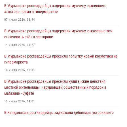
В Мурманске росгвардейцы задержали мужчину, выпившего
31 июля 2026, 08:48
3
алкоголь прямо в гипермаркете
Сотрудники Росгвардии задержали мужчину, не оплатившего счет в
07 июля 2026, 08:44
ресторане
В Мурманске росгвардейцы задержали мужчину, отказавшегося
30 июля 2026, 14:09
оплачивать счёт в ресторане
В Управлении Росгвардии по Мурманской области прошло пожарно-
14 июля 2026, 11:27
тактическое занятие совместно с МЧС России
В Мурманске росгвардейцы пресекли попытку кражи косметики из
30 июля 2026, 14:05
гипермаркета
В Управлении Росгвардии по Мурманской области состоялось
10 июля 2026, 12:31
богослужение, посвященное Дню памяти святого
равноапостольного великого князя Владимира
В Мурманске росгвардейцы пресекли хулиганские действия
местной жительницы, нарушавшей общественный порядок в
29 июля 2026, 12:17
4
магазине - буфете
15 июля 2026, 14:01
В Кандалакше росгвардейцы задержали дебошира, устроившего
конфликт в гостинице
13 июля 2026, 09:11