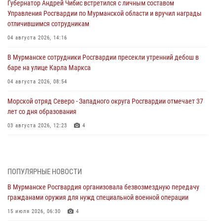
Губернатор Андрей Чибис встретился с личным составом
Управления Росгвардии по Мурманской области и вручил награды
отличившимся сотрудникам
04 августа 2026, 14:16
В Мурманске сотрудники Росгвардии пресекли утренний дебош в
баре на улице Карла Маркса
04 августа 2026, 08:54
Морской отряд Северо - Западного округа Росгвардии отмечает 37
лет со дня образования
03 августа 2026, 12:23
4
Сотрудники вневедомственной охраны Росгвардии пресекли
хулиганские действия дебошира на автозаправочной станции
города Кандалакши
ПОПУЛЯРНЫЕ НОВОСТИ
03 августа 2026, 09:12
В Мурманске Росгвардия организовала безвозмездную передачу
гражданами оружия для нужд специальной военной операции
Сотрудники Росгвардии провели инструктаж по
антитеррористической защищенности для членов избирательных
15 июля 2026, 06:30
4
комиссий в преддверии выборов