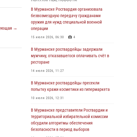
В Мурманске сотрудники Росгвардии
пресекли утренний дебош в баре на улице
В Мурманске Росгвардия организовала
Карла Маркса
безвозмездную передачу гражданами
оружия для нужд специальной военной
04 августа 2026, 08:54
ующая →
операции
Морской отряд Северо - Западного округа
15 июля 2026, 06:30
4
Росгвардии отмечает 37 лет со дня
образования
В Мурманске росгвардейцы задержали
мужчину, отказавшегося оплачивать счёт в
03 августа 2026, 12:23
4
ресторане
Сотрудники вневедомственной охраны
14 июля 2026, 11:27
Росгвардии пресекли хулиганские действия
дебошира на автозаправочной станции
В Мурманске росгвардейцы пресекли
города Кандалакши
попытку кражи косметики из гипермаркета
03 августа 2026, 09:12
10 июля 2026, 12:31
Сотрудники Росгвардии провели инструктаж
В Мурманске представители Росгвардии и
по антитеррористической защищенности для
территориальной избирательной комиссии
членов избирательных комиссий в
обсудили алгоритмы обеспечения
преддверии выборов
безопасности в период выборов
31 июля 2026, 08:48
3