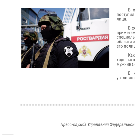
В 
поступил
лица.
В х
примета
специаль
области 
его поли
Как
ходе ко
мужчина 
В 
уголовно
Пресс-служба Управления Федеральной 