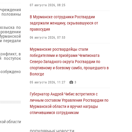
07 августа 2026, 08:25
учреждения
й половины
В Мурманске сотрудники Росгвардии
задержали женщину, скрывавшуюся от
розыска по
правосудия
проведении
Мурманской
06 августа 2026, 07:53
 и передали
Мурманские росгвардейцы стали
онфликт, в
победителями и призёрами Чемпионата
й поступок
Северо-Западного округа Росгвардии по
спортивному и боевому самбо, прошедшего в
озбуждено
Вологде
05 августа 2026, 11:27
3
Губернатор Андрей Чибис встретился с
личным составом Управления Росгвардии по
Мурманской области и вручил награды
отличившимся сотрудникам
кой области
04 августа 2026, 14:16
ПОПУЛЯРНЫЕ НОВОСТИ