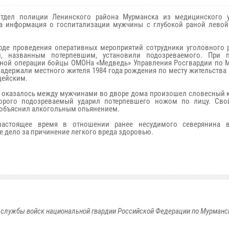
отдел полиции Ленинского района Мурманска из медицинского 
а информация о госпитализации мужчины с глубокой раной лево
оде проведения оперативных мероприятий сотрудники уголовного 
м, названным потерпевшим, установили подозреваемого. При 
ной операции бойцы ОМОНа «Медведь» Управления Росгвардии по 
задержали местного жителя 1984 года рождения по месту жительства
цейским.
 оказалось между мужчинами во дворе дома произошел словесный к
торого подозреваемый ударил потерпевшего ножом по лицу. Сво
объяснил алкогольным опьянением.
настоящее время в отношении ранее несудимого северянина в
е дело за причинение легкого вреда здоровью.
службы войск национальной гвардии Российской Федерации по Мурманс