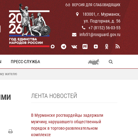
ВЕРСИЯ ДЛЯ СЛАБОВИДЯЩИХ
183001, г. Мурманск,
ул. Подгорная, д. 56
И
+7 (8152) 56-03-55
info51@rosguard.gov.ru
Ы
ПРЕСС-СЛУЖБА
ому жителю
ЛЕНТА НОВОСТЕЙ
ИМИ
В Мурманске росгвардейцы задержали
мужчину, нарушавшего общественный
порядок в торгово-развлекательном
комплексе