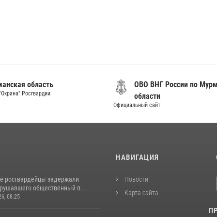
анская область
ОВО ВНГ России по Мур
"Охрана" Росгвардии
области
Официальный сайт
И
НАВИГАЦИЯ
е росгвардейцы задержали
Новости
арушавшего общественный п...
Карта сайта
26, 08:25
П