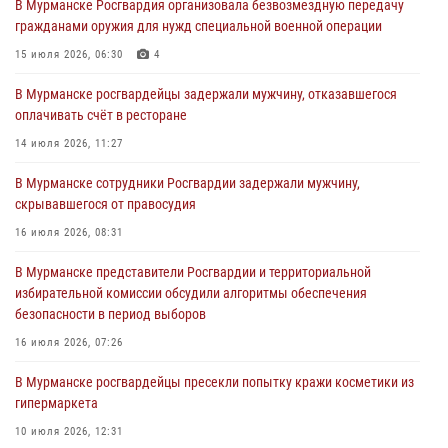
В Мурманске Росгвардия организовала безвозмездную передачу
Сотрудники вневедомственной охраны Росгвардии пресекли
гражданами оружия для нужд специальной военной операции
хулиганские действия дебошира на автозаправочной станции
города Кандалакши
15 июля 2026, 06:30
4
03 августа 2026, 09:12
В Мурманске росгвардейцы задержали мужчину, отказавшегося
оплачивать счёт в ресторане
Сотрудники Росгвардии провели инструктаж по
антитеррористической защищенности для членов избирательных
14 июля 2026, 11:27
комиссий в преддверии выборов
В Мурманске сотрудники Росгвардии задержали мужчину,
31 июля 2026, 08:48
3
скрывавшегося от правосудия
Сотрудники Росгвардии задержали мужчину, не оплатившего счет в
16 июля 2026, 08:31
ресторане
В Мурманске представители Росгвардии и территориальной
30 июля 2026, 14:09
избирательной комиссии обсудили алгоритмы обеспечения
безопасности в период выборов
В Управлении Росгвардии по Мурманской области прошло пожарно-
тактическое занятие совместно с МЧС России
16 июля 2026, 07:26
30 июля 2026, 14:05
В Мурманске росгвардейцы пресекли попытку кражи косметики из
гипермаркета
10 июля 2026, 12:31