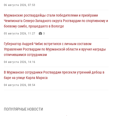
06 августа 2026, 07:53
Мурманские росгвардейцы стали победителями и призёрами
Чемпионата Северо-Западного округа Росгвардии по спортивному и
боевому самбо, прошедшего в Вологде
05 августа 2026, 11:27
3
Губернатор Андрей Чибис встретился с личным составом
Управления Росгвардии по Мурманской области и вручил награды
отличившимся сотрудникам
04 августа 2026, 14:16
В Мурманске сотрудники Росгвардии пресекли утренний дебош в
баре на улице Карла Маркса
04 августа 2026, 08:54
Морской отряд Северо - Западного округа Росгвардии отмечает 37
лет со дня образования
03 августа 2026, 12:23
4
ПОПУЛЯРНЫЕ НОВОСТИ