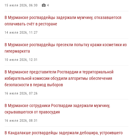
города Кандалакши
15 июля 2026, 06:30
4
03 августа 2026, 09:12
В Мурманске росгвардейцы задержали мужчину, отказавшегося
оплачивать счёт в ресторане
Сотрудники Росгвардии провели инструктаж по
антитеррористической защищенности для членов избирательных
14 июля 2026, 11:27
комиссий в преддверии выборов
В Мурманске росгвардейцы пресекли попытку кражи косметики из
31 июля 2026, 08:48
3
гипермаркета
Сотрудники Росгвардии задержали мужчину, не оплатившего счет в
10 июля 2026, 12:31
ресторане
В Мурманске представители Росгвардии и территориальной
30 июля 2026, 14:09
избирательной комиссии обсудили алгоритмы обеспечения
безопасности в период выборов
В Управлении Росгвардии по Мурманской области прошло пожарно-
тактическое занятие совместно с МЧС России
16 июля 2026, 07:26
30 июля 2026, 14:05
В Мурманске сотрудники Росгвардии задержали мужчину,
скрывавшегося от правосудия
16 июля 2026, 08:31
В Кандалакше росгвардейцы задержали дебошира, устроившего