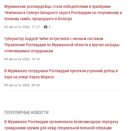
Мурманские росгвардейцы стали победителями и призёрами
Чемпионата Северо-Западного округа Росгвардии по спортивному и
боевому самбо, прошедшего в Вологде
05 августа 2026, 11:27
3
Губернатор Андрей Чибис встретился с личным составом
Управления Росгвардии по Мурманской области и вручил награды
отличившимся сотрудникам
04 августа 2026, 14:16
В Мурманске сотрудники Росгвардии пресекли утренний дебош в
баре на улице Карла Маркса
04 августа 2026, 08:54
Морской отряд Северо - Западного округа Росгвардии отмечает 37
лет со дня образования
03 августа 2026, 12:23
4
ПОПУЛЯРНЫЕ НОВОСТИ
В Мурманске Росгвардия организовала безвозмездную передачу
Сотрудники вневедомственной охраны Росгвардии пресекли
гражданами оружия для нужд специальной военной операции
хулиганские действия дебошира на автозаправочной станции