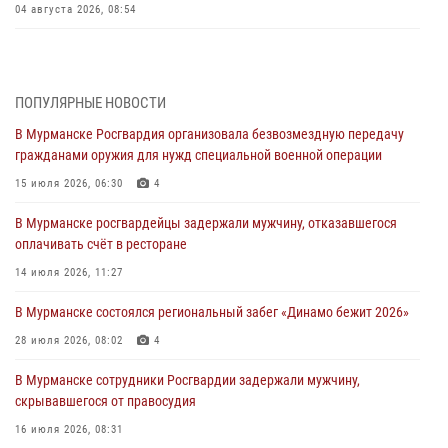
04 августа 2026, 08:54
Морской отряд Северо - Западного округа Росгвардии отмечает 37
лет со дня образования
03 августа 2026, 12:23
4
ПОПУЛЯРНЫЕ НОВОСТИ
В Мурманске Росгвардия организовала безвозмездную передачу
Сотрудники вневедомственной охраны Росгвардии пресекли
гражданами оружия для нужд специальной военной операции
хулиганские действия дебошира на автозаправочной станции
города Кандалакши
15 июля 2026, 06:30
4
03 августа 2026, 09:12
В Мурманске росгвардейцы задержали мужчину, отказавшегося
оплачивать счёт в ресторане
Сотрудники Росгвардии провели инструктаж по
антитеррористической защищенности для членов избирательных
14 июля 2026, 11:27
комиссий в преддверии выборов
В Мурманске состоялся региональный забег «Динамо бежит 2026»
31 июля 2026, 08:48
3
28 июля 2026, 08:02
4
Сотрудники Росгвардии задержали мужчину, не оплатившего счет в
ресторане
В Мурманске сотрудники Росгвардии задержали мужчину,
скрывавшегося от правосудия
30 июля 2026, 14:09
16 июля 2026, 08:31
В Управлении Росгвардии по Мурманской области прошло пожарно-