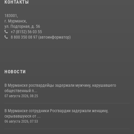
КОНТАКТЫ
21 июля 2026, 08:15
1
183001,
Сотрудники вневедомственной охраны Росгвардии провели
г. Мурманск,
практические тренировки в акватории Кольского залива
ул. Подгорная, д. 56
+7 (8152) 56 03 55
23 июля 2026, 09:28
4
8 800 350 08 97 (автоинформатор)
НОВОСТИ
В Мурманске росгвардейцы задержали мужчину, нарушавшего
общественный п...
07 августа 2026, 08:25
В Мурманске сотрудники Росгвардии задержали женщину,
скрывавшуюся от ...
06 августа 2026, 07:53