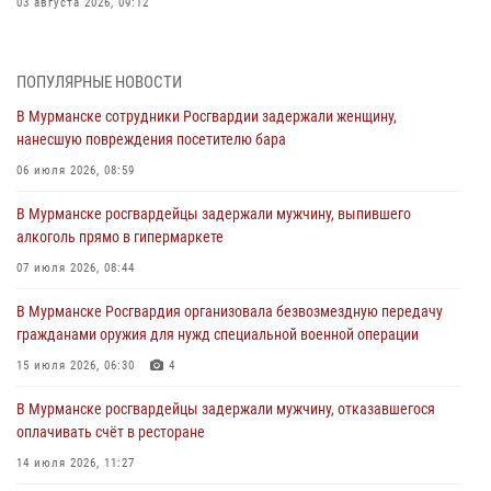
03 августа 2026, 09:12
Сотрудники Росгвардии провели инструктаж по
антитеррористической защищенности для членов избирательных
ПОПУЛЯРНЫЕ НОВОСТИ
комиссий в преддверии выборов
В Мурманске сотрудники Росгвардии задержали женщину,
31 июля 2026, 08:48
3
нанесшую повреждения посетителю бара
Сотрудники Росгвардии задержали мужчину, не оплатившего счет в
06 июля 2026, 08:59
ресторане
В Мурманске росгвардейцы задержали мужчину, выпившего
30 июля 2026, 14:09
алкоголь прямо в гипермаркете
В Управлении Росгвардии по Мурманской области прошло пожарно-
07 июля 2026, 08:44
тактическое занятие совместно с МЧС России
В Мурманске Росгвардия организовала безвозмездную передачу
30 июля 2026, 14:05
гражданами оружия для нужд специальной военной операции
В Управлении Росгвардии по Мурманской области состоялось
15 июля 2026, 06:30
4
богослужение, посвященное Дню памяти святого
равноапостольного великого князя Владимира
В Мурманске росгвардейцы задержали мужчину, отказавшегося
оплачивать счёт в ресторане
29 июля 2026, 12:17
4
14 июля 2026, 11:27
В Мурманске сотрудники Росгвардии пресекли ночной дебош в