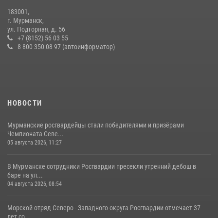
В Мурманске представители Росгвардии и территориальной
183001,
избирательной комиссии обсудили алгоритмы обеспечения
г. Мурманск,
безопасности в период выборов
ул. Подгорная, д. 56
+7 (8152) 56 03 55
16 июля 2026, 07:26
8 800 350 08 97 (автоинформатор)
НОВОСТИ
Мурманские росгвардейцы стали победителями и призёрами
Чемпионата Севе...
05 августа 2026, 11:27
В Мурманске сотрудники Росгвардии пресекли утренний дебош в
баре на ул...
04 августа 2026, 08:54
Морской отряд Северо - Западного округа Росгвардии отмечает 37
лет со ...