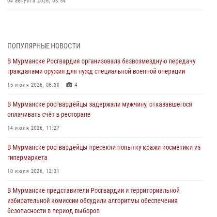
04 августа 2026, 08:54
Морской отряд Северо - Западного округа Росгвардии отмечает 37
лет со дня образования
03 августа 2026, 12:23
4
ПОПУЛЯРНЫЕ НОВОСТИ
В Мурманске Росгвардия организовала безвозмездную передачу
Сотрудники вневедомственной охраны Росгвардии пресекли
гражданами оружия для нужд специальной военной операции
хулиганские действия дебошира на автозаправочной станции
города Кандалакши
15 июля 2026, 06:30
4
03 августа 2026, 09:12
В Мурманске росгвардейцы задержали мужчину, отказавшегося
оплачивать счёт в ресторане
Сотрудники Росгвардии провели инструктаж по
антитеррористической защищенности для членов избирательных
14 июля 2026, 11:27
комиссий в преддверии выборов
В Мурманске росгвардейцы пресекли попытку кражи косметики из
31 июля 2026, 08:48
3
гипермаркета
Сотрудники Росгвардии задержали мужчину, не оплатившего счет в
10 июля 2026, 12:31
ресторане
В Мурманске представители Росгвардии и территориальной
30 июля 2026, 14:09
избирательной комиссии обсудили алгоритмы обеспечения
безопасности в период выборов
В Управлении Росгвардии по Мурманской области прошло пожарно-