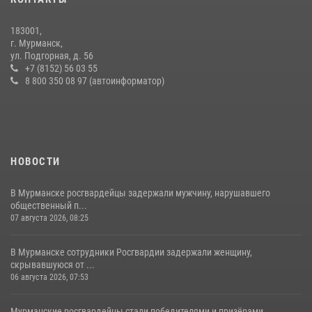
21 июля 2026, 08:15
1
183001,
В Мурманске росгвардейцы задержали ночного дебошира,
г. Мурманск,
устроившего скандал в мини-отеле
ул. Подгорная, д. 56
+7 (8152) 56 03 55
09 июля 2026, 07:56
8 800 350 08 97 (автоинформатор)
НОВОСТИ
В Мурманске росгвардейцы задержали мужчину, нарушавшего
общественный п...
07 августа 2026, 08:25
В Мурманске сотрудники Росгвардии задержали женщину,
скрывавшуюся от ...
06 августа 2026, 07:53
Мурманские росгвардейцы стали победителями и призёрами