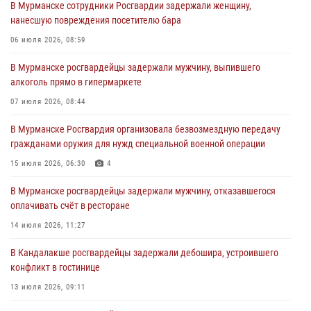
В Мурманске сотрудники Росгвардии задержали женщину,
31 июля 2026, 08:48
3
нанесшую повреждения посетителю бара
Сотрудники Росгвардии задержали мужчину, не оплатившего счет в
06 июля 2026, 08:59
ресторане
В Мурманске росгвардейцы задержали мужчину, выпившего
30 июля 2026, 14:09
алкоголь прямо в гипермаркете
В Управлении Росгвардии по Мурманской области прошло пожарно-
07 июля 2026, 08:44
тактическое занятие совместно с МЧС России
В Мурманске Росгвардия организовала безвозмездную передачу
30 июля 2026, 14:05
гражданами оружия для нужд специальной военной операции
В Управлении Росгвардии по Мурманской области состоялось
15 июля 2026, 06:30
4
богослужение, посвященное Дню памяти святого
равноапостольного великого князя Владимира
В Мурманске росгвардейцы задержали мужчину, отказавшегося
оплачивать счёт в ресторане
29 июля 2026, 12:17
4
14 июля 2026, 11:27
В Мурманске сотрудники Росгвардии пресекли ночной дебош в
баре на улице Орликовой
В Кандалакше росгвардейцы задержали дебошира, устроившего
конфликт в гостинице
29 июля 2026, 09:34
13 июля 2026, 09:11