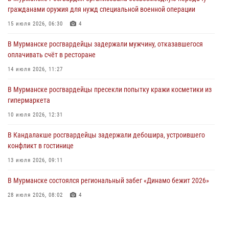
31 июля 2026, 08:48
3
гражданами оружия для нужд специальной военной операции
Сотрудники Росгвардии задержали мужчину, не оплатившего счет в
15 июля 2026, 06:30
4
ресторане
В Мурманске росгвардейцы задержали мужчину, отказавшегося
30 июля 2026, 14:09
оплачивать счёт в ресторане
В Управлении Росгвардии по Мурманской области прошло пожарно-
14 июля 2026, 11:27
тактическое занятие совместно с МЧС России
В Мурманске росгвардейцы пресекли попытку кражи косметики из
30 июля 2026, 14:05
гипермаркета
В Управлении Росгвардии по Мурманской области состоялось
10 июля 2026, 12:31
богослужение, посвященное Дню памяти святого
равноапостольного великого князя Владимира
В Кандалакше росгвардейцы задержали дебошира, устроившего
конфликт в гостинице
29 июля 2026, 12:17
4
13 июля 2026, 09:11
В Мурманске состоялся региональный забег «Динамо бежит 2026»
28 июля 2026, 08:02
4
В Мурманске росгвардейцы пресекли хулиганские действия
местной жительницы, нарушавшей общественный порядок в