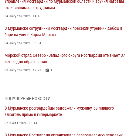
Управления Росгвардии по Мурманской области и вручил награды
отличившимся сотрудникам
04 августа 2026, 14:16
В Мурманске сотрудники Росгвардии пресекли утренний дебош в
баре на улице Карла Маркса
04 августа 2026, 08:54
Морской отряд Северо - Западного округа Росгвардии отмечает 37
лет со дня образования
03 августа 2026, 12:23
4
Сотрудники вневедомственной охраны Росгвардии пресекли
хулиганские действия дебошира на автозаправочной станции
города Кандалакши
ПОПУЛЯРНЫЕ НОВОСТИ
03 августа 2026, 09:12
В Мурманске росгвардейцы задержали мужчину, выпившего
алкоголь прямо в гипермаркете
Сотрудники Росгвардии провели инструктаж по
антитеррористической защищенности для членов избирательных
07 июля 2026, 08:44
комиссий в преддверии выборов
В Мурманске Росгвардия организовала безвозмездную передачу