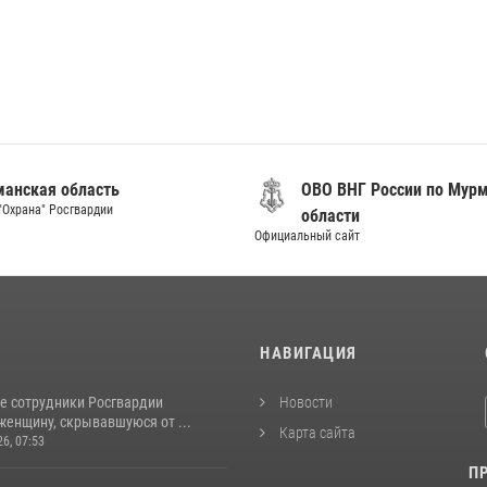
анская область
ОВО ВНГ России по Мур
"Охрана" Росгвардии
области
Официальный сайт
И
НАВИГАЦИЯ
е сотрудники Росгвардии
Новости
женщину, скрывавшуюся от ...
Карта сайта
26, 07:53
П