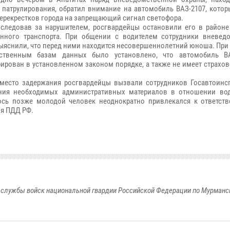
 патрулирования, обратил внимание на автомобиль ВАЗ-2107, котор
перекрестков города на запрещающий сигнал светофора.
следовав за нарушителем, росгвардейцы остановили его в районе
нного транспорта. При общении с водителем сотрудники вневед
ыяснили, что перед ними находится несовершеннолетний юноша. При
ственным базам данных было установлено, что автомобиль ВА
рирован в установленном законом порядке, а также не имеет страхо
место задержания росгвардейцы вызвали сотрудников Госавтоинс
ния необходимых административных материалов в отношении вод
сь позже молодой человек неоднократно привлекался к ответств
ия ПДД РФ.
службы войск национальной гвардии Российской Федерации по Мурманс