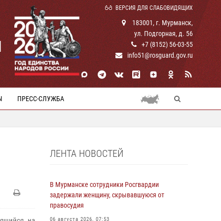
ВЕРСИЯ ДЛЯ СЛАБОВИДЯЩИХ
183001, г. Мурманск,
ул. Подгорная, д. 56
И
+7 (8152) 56-03-55
info51@rosguard.gov.ru
Ы
ПРЕСС-СЛУЖБА
ЛЕНТА НОВОСТЕЙ
В Мурманске сотрудники Росгвардии
задержали женщину, скрывавшуюся от
правосудия
дящийся на
06 августа 2026, 07:53