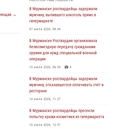
Росгвардии отмечает 37 лет со дня
образования
В Мурманске росгвардейцы задержали
ующая →
мужчину, выпившего алкоголь прямо в
03 августа 2026, 12:23
4
гипермаркете
Сотрудники вневедомственной охраны
07 июля 2026, 08:44
Росгвардии пресекли хулиганские действия
дебошира на автозаправочной станции
В Мурманске Росгвардия организовала
города Кандалакши
безвозмездную передачу гражданами
оружия для нужд специальной военной
03 августа 2026, 09:12
операции
Сотрудники Росгвардии провели инструктаж
15 июля 2026, 06:30
4
по антитеррористической защищенности для
членов избирательных комиссий в
В Мурманске росгвардейцы задержали
преддверии выборов
мужчину, отказавшегося оплачивать счёт в
ресторане
31 июля 2026, 08:48
3
14 июля 2026, 11:27
Сотрудники Росгвардии задержали мужчину,
не оплатившего счет в ресторане
В Мурманске росгвардейцы пресекли
попытку кражи косметики из гипермаркета
30 июля 2026, 14:09
10 июля 2026, 12:31
В Управлении Росгвардии по Мурманской