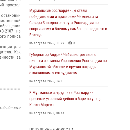
ый проехал
Мурманские росгвардейцы стали
 остановки
победителями и призёрами Чемпионата
омственной
Северо-Западного округа Росгвардии по
 обращении
спортивному и боевому самбо, прошедшего в
З-2107 не
Вологде
вого полиса
05 августа 2026, 11:27
3
пекции для
ителя. Как
Губернатор Андрей Чибис встретился с
енности за
личным составом Управления Росгвардии по
Мурманской области и вручил награды
отличившимся сотрудникам
04 августа 2026, 14:16
В Мурманске сотрудники Росгвардии
пресекли утренний дебош в баре на улице
Карла Маркса
кой области
04 августа 2026, 08:54
Морской отряд Северо - Западного округа
ПОПУЛЯРНЫЕ НОВОСТИ