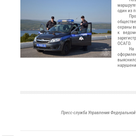
маршруте
один из 
Про
обществе
охраны в
к ведом
зарегист
ОСАГО.
На 
оформле
выяснило
нарушен
Пресс-служба Управления Федеральной 