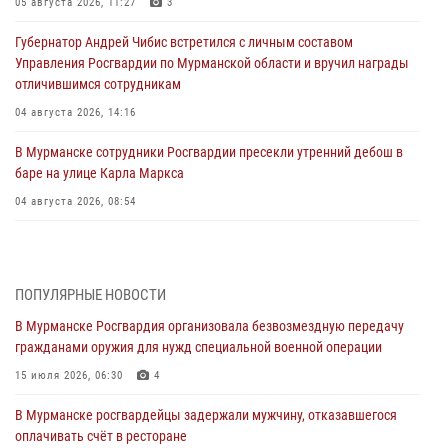
05 августа 2026, 11:27
3
Губернатор Андрей Чибис встретился с личным составом
Управления Росгвардии по Мурманской области и вручил награды
отличившимся сотрудникам
04 августа 2026, 14:16
В Мурманске сотрудники Росгвардии пресекли утренний дебош в
баре на улице Карла Маркса
04 августа 2026, 08:54
Морской отряд Северо - Западного округа Росгвардии отмечает 37
лет со дня образования
03 августа 2026, 12:23
4
ПОПУЛЯРНЫЕ НОВОСТИ
В Мурманске Росгвардия организовала безвозмездную передачу
Сотрудники вневедомственной охраны Росгвардии пресекли
гражданами оружия для нужд специальной военной операции
хулиганские действия дебошира на автозаправочной станции
города Кандалакши
15 июля 2026, 06:30
4
03 августа 2026, 09:12
В Мурманске росгвардейцы задержали мужчину, отказавшегося
оплачивать счёт в ресторане
Сотрудники Росгвардии провели инструктаж по