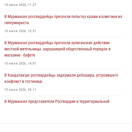
антитеррористической защищенности для членов избирательных
14 июля 2026, 11:27
комиссий в преддверии выборов
В Мурманске росгвардейцы пресекли попытку кражи косметики из
31 июля 2026, 08:48
3
гипермаркета
Сотрудники Росгвардии задержали мужчину, не оплатившего счет в
10 июля 2026, 12:31
ресторане
В Мурманске росгвардейцы пресекли хулиганские действия
30 июля 2026, 14:09
местной жительницы, нарушавшей общественный порядок в
магазине - буфете
В Управлении Росгвардии по Мурманской области прошло пожарно-
тактическое занятие совместно с МЧС России
15 июля 2026, 14:01
30 июля 2026, 14:05
В Кандалакше росгвардейцы задержали дебошира, устроившего
конфликт в гостинице
13 июля 2026, 09:11
В Мурманске представители Росгвардии и территориальной
избирательной комиссии обсудили алгоритмы обеспечения
безопасности в период выборов
16 июля 2026, 07:26