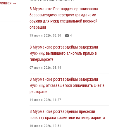
Росгвардии отмечает 37 лет со дня
ующая →
образования
В Мурманске Росгвардия организовала
безвозмездную передачу гражданами
03 августа 2026, 12:23
4
оружия для нужд специальной военной
Сотрудники вневедомственной охраны
операции
Росгвардии пресекли хулиганские действия
15 июля 2026, 06:30
4
дебошира на автозаправочной станции
города Кандалакши
В Мурманске росгвардейцы задержали
мужчину, выпившего алкоголь прямо в
03 августа 2026, 09:12
гипермаркете
Сотрудники Росгвардии провели инструктаж
07 июля 2026, 08:44
по антитеррористической защищенности для
членов избирательных комиссий в
В Мурманске росгвардейцы задержали
преддверии выборов
мужчину, отказавшегося оплачивать счёт в
ресторане
31 июля 2026, 08:48
3
14 июля 2026, 11:27
Сотрудники Росгвардии задержали мужчину,
не оплатившего счет в ресторане
В Мурманске росгвардейцы пресекли
попытку кражи косметики из гипермаркета
30 июля 2026, 14:09
10 июля 2026, 12:31
В Управлении Росгвардии по Мурманской