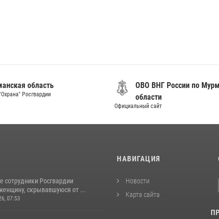
анская область
ОВО ВНГ России по Мур
"Охрана" Росгвардии
области
Официальный сайт
И
НАВИГАЦИЯ
е сотрудники Росгвардии
Новости
женщину, скрывавшуюся от ...
Карта сайта
26, 07:53
П