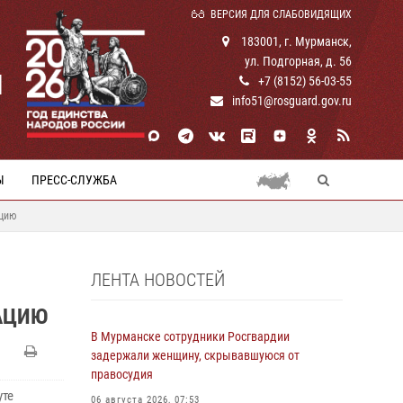
ВЕРСИЯ ДЛЯ СЛАБОВИДЯЩИХ
183001, г. Мурманск,
ул. Подгорная, д. 56
И
+7 (8152) 56-03-55
info51@rosguard.gov.ru
Ы
ПРЕСС-СЛУЖБА
ацию
ЛЕНТА НОВОСТЕЙ
АЦИЮ
В Мурманске сотрудники Росгвардии
задержали женщину, скрывавшуюся от
правосудия
уте
06 августа 2026, 07:53