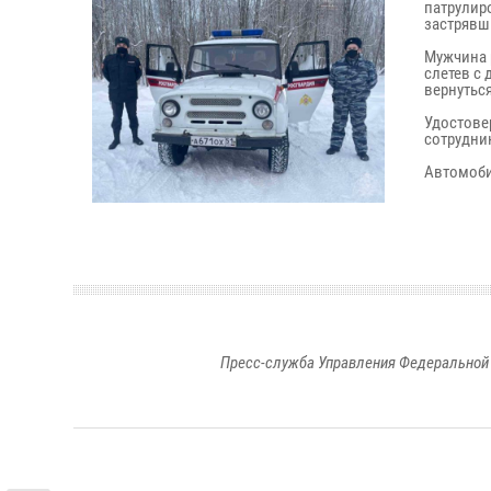
патрулиро
застрявш
Мужчина 
слетев с 
вернуться
Удостове
сотрудни
Автомоби
Пресс-служба Управления Федеральной 