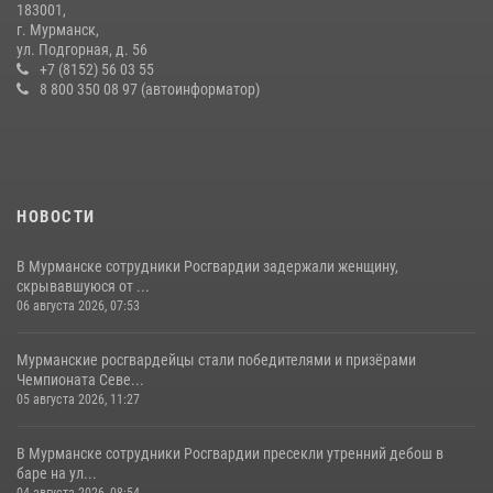
183001,
Первый Мурманский терминал» передал Управлению Росгвардии
г. Мурманск,
по Мурманской области новый автомобиль для несения службы
ул. Подгорная, д. 56
+7 (8152) 56 03 55
21 июля 2026, 08:15
1
8 800 350 08 97 (автоинформатор)
НОВОСТИ
В Мурманске сотрудники Росгвардии задержали женщину,
скрывавшуюся от ...
06 августа 2026, 07:53
Мурманские росгвардейцы стали победителями и призёрами
Чемпионата Севе...
05 августа 2026, 11:27
В Мурманске сотрудники Росгвардии пресекли утренний дебош в
баре на ул...
04 августа 2026, 08:54