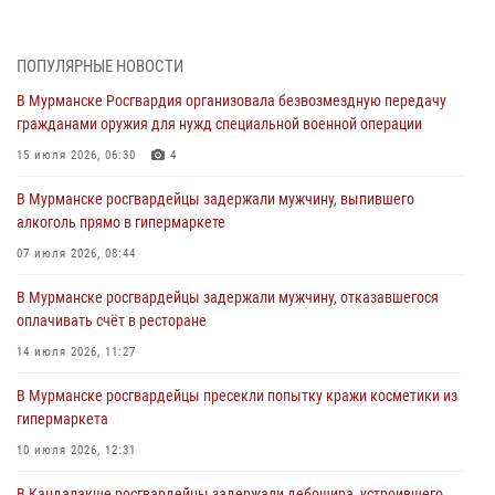
Сотрудники вневедомственной охраны Росгвардии пресекли
хулиганские действия дебошира на автозаправочной станции
города Кандалакши
ПОПУЛЯРНЫЕ НОВОСТИ
03 августа 2026, 09:12
В Мурманске Росгвардия организовала безвозмездную передачу
гражданами оружия для нужд специальной военной операции
Сотрудники Росгвардии провели инструктаж по
антитеррористической защищенности для членов избирательных
15 июля 2026, 06:30
4
комиссий в преддверии выборов
В Мурманске росгвардейцы задержали мужчину, выпившего
31 июля 2026, 08:48
3
алкоголь прямо в гипермаркете
Сотрудники Росгвардии задержали мужчину, не оплатившего счет в
07 июля 2026, 08:44
ресторане
В Мурманске росгвардейцы задержали мужчину, отказавшегося
30 июля 2026, 14:09
оплачивать счёт в ресторане
В Управлении Росгвардии по Мурманской области прошло пожарно-
14 июля 2026, 11:27
тактическое занятие совместно с МЧС России
В Мурманске росгвардейцы пресекли попытку кражи косметики из
30 июля 2026, 14:05
гипермаркета
В Управлении Росгвардии по Мурманской области состоялось
10 июля 2026, 12:31
богослужение, посвященное Дню памяти святого
равноапостольного великого князя Владимира
В Кандалакше росгвардейцы задержали дебошира, устроившего