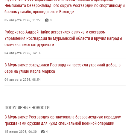
Чемпионата Северо-Западного округа Росгвардии по спортивному и
боевому самбо, прошедшего в Вологде
05 августа 2026, 11:27
3
Губернатор Андрей Чибис встретился с личным составом
Управления Росгвардии по Мурманской области и вручил награды
отличившимся сотрудникам
04 августа 2026, 14:16
В Мурманске сотрудники Росгвардии пресекли утренний дебош в
баре на улице Карла Маркса
04 августа 2026, 08:54
Морской отряд Северо - Западного округа Росгвардии отмечает 37
лет со дня образования
03 августа 2026, 12:23
4
ПОПУЛЯРНЫЕ НОВОСТИ
В Мурманске Росгвардия организовала безвозмездную передачу
Сотрудники вневедомственной охраны Росгвардии пресекли
гражданами оружия для нужд специальной военной операции
хулиганские действия дебошира на автозаправочной станции
города Кандалакши
15 июля 2026, 06:30
4