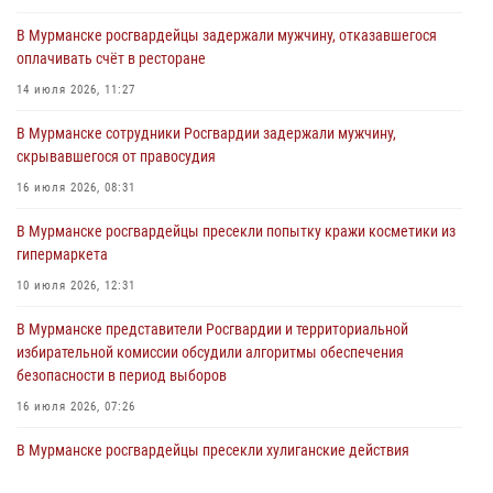
03 августа 2026, 09:12
В Мурманске росгвардейцы задержали мужчину, отказавшегося
оплачивать счёт в ресторане
Сотрудники Росгвардии провели инструктаж по
антитеррористической защищенности для членов избирательных
14 июля 2026, 11:27
комиссий в преддверии выборов
В Мурманске сотрудники Росгвардии задержали мужчину,
31 июля 2026, 08:48
3
скрывавшегося от правосудия
Сотрудники Росгвардии задержали мужчину, не оплатившего счет в
16 июля 2026, 08:31
ресторане
В Мурманске росгвардейцы пресекли попытку кражи косметики из
30 июля 2026, 14:09
гипермаркета
В Управлении Росгвардии по Мурманской области прошло пожарно-
10 июля 2026, 12:31
тактическое занятие совместно с МЧС России
В Мурманске представители Росгвардии и территориальной
30 июля 2026, 14:05
избирательной комиссии обсудили алгоритмы обеспечения
безопасности в период выборов
16 июля 2026, 07:26
В Мурманске росгвардейцы пресекли хулиганские действия
местной жительницы, нарушавшей общественный порядок в