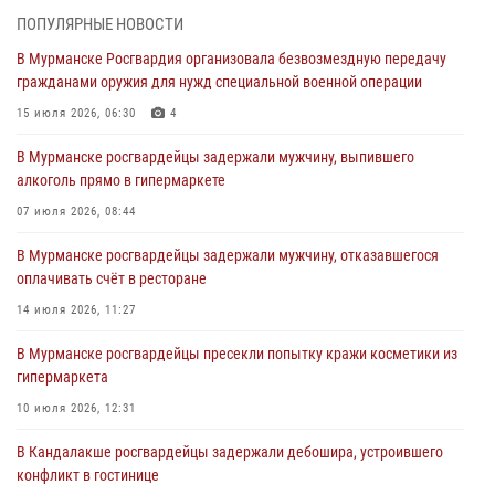
города Кандалакши
ПОПУЛЯРНЫЕ НОВОСТИ
03 августа 2026, 09:12
В Мурманске Росгвардия организовала безвозмездную передачу
гражданами оружия для нужд специальной военной операции
Сотрудники Росгвардии провели инструктаж по
антитеррористической защищенности для членов избирательных
15 июля 2026, 06:30
4
комиссий в преддверии выборов
В Мурманске росгвардейцы задержали мужчину, выпившего
31 июля 2026, 08:48
3
алкоголь прямо в гипермаркете
Сотрудники Росгвардии задержали мужчину, не оплатившего счет в
07 июля 2026, 08:44
ресторане
В Мурманске росгвардейцы задержали мужчину, отказавшегося
30 июля 2026, 14:09
оплачивать счёт в ресторане
В Управлении Росгвардии по Мурманской области прошло пожарно-
14 июля 2026, 11:27
тактическое занятие совместно с МЧС России
В Мурманске росгвардейцы пресекли попытку кражи косметики из
30 июля 2026, 14:05
гипермаркета
В Управлении Росгвардии по Мурманской области состоялось
10 июля 2026, 12:31
богослужение, посвященное Дню памяти святого
равноапостольного великого князя Владимира
В Кандалакше росгвардейцы задержали дебошира, устроившего
конфликт в гостинице
29 июля 2026, 12:17
4