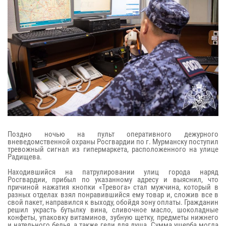
Поздно ночью на пульт оперативного дежурного
вневедомственной охраны Росгвардии по г. Мурманску поступил
тревожный сигнал из гипермаркета, расположенного на улице
Радищева.
Находившийся на патрулировании улиц города наряд
Росгвардии, прибыл по указанному адресу и выяснил, что
причиной нажатия кнопки «Тревога» стал мужчина, который в
разных отделах взял понравившийся ему товар и, сложив все в
свой пакет, направился к выходу, обойдя зону оплаты. Гражданин
решил украсть бутылку вина, сливочное масло, шоколадные
конфеты, упаковку витаминов, зубную щетку, предметы нижнего
и нательного белья, а также гели для душа. Сумма ущерба могла