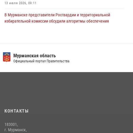
13 июля 2026, 09:11
В Мурманске представители Росгвардии и территориальной
избирательной комиссии обсудили алгоритмы обеспечения
безопасности в период выборов
16 июля 2026, 07:26
В Мурманске росгвардейцы пресекли хулиганские действия
местной жительницы, нарушавшей общественный порядок в
Мурманская область
магазине - буфете
Официальный портал Правительства
15 июля 2026, 14:01
В Мурманске состоялся региональный забег «Динамо бежит 2026»
28 июля 2026, 08:02
4
В Мурманске сотрудники Росгвардии задержали мужчину,
скрывавшегося от правосудия
КОНТАКТЫ
16 июля 2026, 08:31
183001,
Первый Мурманский терминал» передал Управлению Росгвардии
г. Мурманск,
по Мурманской области новый автомобиль для несения службы