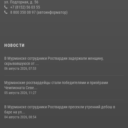
ул. Подгорная, д. 56
+7 (8152) 56 03 55
21 июля 2026, 08:15
1
8 800 350 08 97 (автоинформатор)
НОВОСТИ
В Мурманске сотрудники Росгвардии задержали женщину,
скрывавшуюся от ...
06 августа 2026, 07:53
Мурманские росгвардейцы стали победителями и призёрами
Чемпионата Севе...
05 августа 2026, 11:27
В Мурманске сотрудники Росгвардии пресекли утренний дебош в
баре на ул...
04 августа 2026, 08:54