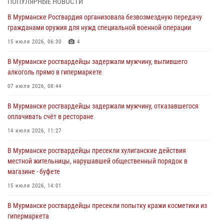
ПОПУЛЯРНЫЕ НОВОСТИ
03 августа 2026, 09:12
В Мурманске Росгвардия организовала безвозмездную передачу
гражданами оружия для нужд специальной военной операции
Сотрудники Росгвардии провели инструктаж по
антитеррористической защищенности для членов избирательных
15 июля 2026, 06:30
4
комиссий в преддверии выборов
В Мурманске росгвардейцы задержали мужчину, выпившего
31 июля 2026, 08:48
3
алкоголь прямо в гипермаркете
Сотрудники Росгвардии задержали мужчину, не оплатившего счет в
07 июля 2026, 08:44
ресторане
В Мурманске росгвардейцы задержали мужчину, отказавшегося
30 июля 2026, 14:09
оплачивать счёт в ресторане
В Управлении Росгвардии по Мурманской области прошло пожарно-
14 июля 2026, 11:27
тактическое занятие совместно с МЧС России
В Мурманске росгвардейцы пресекли хулиганские действия
30 июля 2026, 14:05
местной жительницы, нарушавшей общественный порядок в
магазине - буфете
В Управлении Росгвардии по Мурманской области состоялось
богослужение, посвященное Дню памяти святого
15 июля 2026, 14:01
равноапостольного великого князя Владимира
В Мурманске росгвардейцы пресекли попытку кражи косметики из
29 июля 2026, 12:17
4
гипермаркета