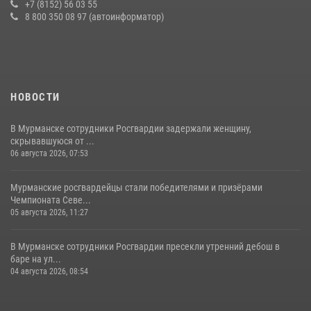
+7 (8152) 56 03 55
21 июля 2026, 08:15
1
8 800 350 08 97 (автоинформатор)
НОВОСТИ
В Мурманске сотрудники Росгвардии задержали женщину,
скрывавшуюся от ...
06 августа 2026, 07:53
Мурманские росгвардейцы стали победителями и призёрами
Чемпионата Севе...
05 августа 2026, 11:27
В Мурманске сотрудники Росгвардии пресекли утренний дебош в
баре на ул...
04 августа 2026, 08:54