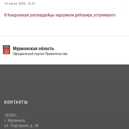
10 июля 2026, 12:31
В Кандалакше росгвардейцы задержали дебошира, устроившего
конфликт в гостинице
13 июля 2026, 09:11
В Мурманске сотрудники Росгвардии задержали мужчину,
скрывавшегося от правосудия
Мурманская область
Официальный портал Правительства
16 июля 2026, 08:31
В Мурманске представители Росгвардии и территориальной
избирательной комиссии обсудили алгоритмы обеспечения
безопасности в период выборов
16 июля 2026, 07:26
В Мурманске состоялся региональный забег «Динамо бежит 2026»
КОНТАКТЫ
28 июля 2026, 08:02
4
183001,
Первый Мурманский терминал» передал Управлению Росгвардии
г. Мурманск,
по Мурманской области новый автомобиль для несения службы
ул. Подгорная, д. 56