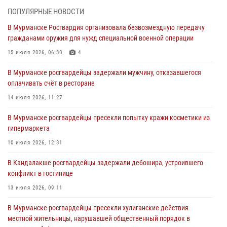
03 августа 2026, 12:23
4
ПОПУЛЯРНЫЕ НОВОСТИ
В Мурманске Росгвардия организовала безвозмездную передачу
Сотрудники вневедомственной охраны Росгвардии пресекли
гражданами оружия для нужд специальной военной операции
хулиганские действия дебошира на автозаправочной станции
города Кандалакши
15 июля 2026, 06:30
4
03 августа 2026, 09:12
В Мурманске росгвардейцы задержали мужчину, отказавшегося
оплачивать счёт в ресторане
Сотрудники Росгвардии провели инструктаж по
антитеррористической защищенности для членов избирательных
14 июля 2026, 11:27
комиссий в преддверии выборов
В Мурманске росгвардейцы пресекли попытку кражи косметики из
31 июля 2026, 08:48
3
гипермаркета
Сотрудники Росгвардии задержали мужчину, не оплатившего счет в
10 июля 2026, 12:31
ресторане
В Кандалакше росгвардейцы задержали дебошира, устроившего
30 июля 2026, 14:09
конфликт в гостинице
В Управлении Росгвардии по Мурманской области прошло пожарно-
13 июля 2026, 09:11
тактическое занятие совместно с МЧС России
В Мурманске росгвардейцы пресекли хулиганские действия
30 июля 2026, 14:05
местной жительницы, нарушавшей общественный порядок в