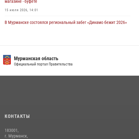
магазине - буфете
15 июля 2026, 14:01
В Мурманске состоялся региональный забег «Динамо бежит 2026»
28 июля 2026, 08:02
4
В Мурманске представители Росгвардии и территориальной
избирательной комиссии обсудили алгоритмы обеспечения
безопасности в период выборов
Мурманская область
Официальный портал Правительства
16 июля 2026, 07:26
В Мурманске сотрудники Росгвардии задержали мужчину,
скрывавшегося от правосудия
16 июля 2026, 08:31
Первый Мурманский терминал» передал Управлению Росгвардии
по Мурманской области новый автомобиль для несения службы
КОНТАКТЫ
21 июля 2026, 08:15
1
183001,
В Мурманске росгвардейцы задержали ночного дебошира,
г. Мурманск,