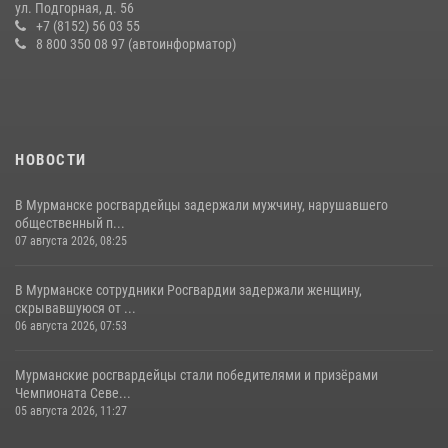
устроившего скандал в мини-отеле
ул. Подгорная, д. 56
+7 (8152) 56 03 55
09 июля 2026, 07:56
8 800 350 08 97 (автоинформатор)
НОВОСТИ
В Мурманске росгвардейцы задержали мужчину, нарушавшего
общественный п...
07 августа 2026, 08:25
В Мурманске сотрудники Росгвардии задержали женщину,
скрывавшуюся от ...
06 августа 2026, 07:53
Мурманские росгвардейцы стали победителями и призёрами
Чемпионата Севе...
05 августа 2026, 11:27