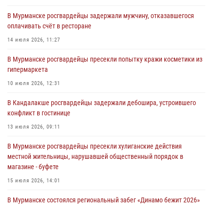
03 августа 2026, 09:12
В Мурманске росгвардейцы задержали мужчину, отказавшегося
оплачивать счёт в ресторане
Сотрудники Росгвардии провели инструктаж по
антитеррористической защищенности для членов избирательных
14 июля 2026, 11:27
комиссий в преддверии выборов
В Мурманске росгвардейцы пресекли попытку кражи косметики из
31 июля 2026, 08:48
3
гипермаркета
Сотрудники Росгвардии задержали мужчину, не оплатившего счет в
10 июля 2026, 12:31
ресторане
В Кандалакше росгвардейцы задержали дебошира, устроившего
30 июля 2026, 14:09
конфликт в гостинице
В Управлении Росгвардии по Мурманской области прошло пожарно-
13 июля 2026, 09:11
тактическое занятие совместно с МЧС России
В Мурманске росгвардейцы пресекли хулиганские действия
30 июля 2026, 14:05
местной жительницы, нарушавшей общественный порядок в
магазине - буфете
15 июля 2026, 14:01
В Мурманске состоялся региональный забег «Динамо бежит 2026»
28 июля 2026, 08:02
4