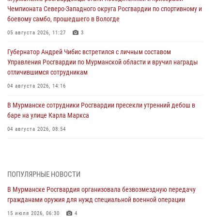
Чемпионата Северо-Западного округа Росгвардии по спортивному и
боевому самбо, прошедшего в Вологде
05 августа 2026, 11:27
3
Губернатор Андрей Чибис встретился с личным составом
Управления Росгвардии по Мурманской области и вручил награды
отличившимся сотрудникам
04 августа 2026, 14:16
В Мурманске сотрудники Росгвардии пресекли утренний дебош в
баре на улице Карла Маркса
04 августа 2026, 08:54
Морской отряд Северо - Западного округа Росгвардии отмечает 37
лет со дня образования
03 августа 2026, 12:23
4
ПОПУЛЯРНЫЕ НОВОСТИ
В Мурманске Росгвардия организовала безвозмездную передачу
Сотрудники вневедомственной охраны Росгвардии пресекли
гражданами оружия для нужд специальной военной операции
хулиганские действия дебошира на автозаправочной станции
города Кандалакши
15 июля 2026, 06:30
4