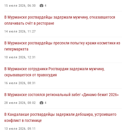
города Кандалакши
15 июля 2026, 06:30
4
03 августа 2026, 09:12
В Мурманске росгвардейцы задержали мужчину, отказавшегося
оплачивать счёт в ресторане
Сотрудники Росгвардии провели инструктаж по
антитеррористической защищенности для членов избирательных
14 июля 2026, 11:27
комиссий в преддверии выборов
В Мурманске росгвардейцы пресекли попытку кражи косметики из
31 июля 2026, 08:48
3
гипермаркета
Сотрудники Росгвардии задержали мужчину, не оплатившего счет в
10 июля 2026, 12:31
ресторане
В Мурманске сотрудники Росгвардии задержали мужчину,
30 июля 2026, 14:09
скрывавшегося от правосудия
В Управлении Росгвардии по Мурманской области прошло пожарно-
16 июля 2026, 08:31
тактическое занятие совместно с МЧС России
В Мурманске состоялся региональный забег «Динамо бежит 2026»
30 июля 2026, 14:05
28 июля 2026, 08:02
4
В Кандалакше росгвардейцы задержали дебошира, устроившего
конфликт в гостинице
13 июля 2026, 09:11