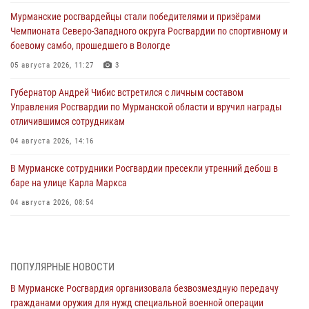
Мурманские росгвардейцы стали победителями и призёрами
Чемпионата Северо-Западного округа Росгвардии по спортивному и
боевому самбо, прошедшего в Вологде
05 августа 2026, 11:27
3
Губернатор Андрей Чибис встретился с личным составом
Управления Росгвардии по Мурманской области и вручил награды
отличившимся сотрудникам
04 августа 2026, 14:16
В Мурманске сотрудники Росгвардии пресекли утренний дебош в
баре на улице Карла Маркса
04 августа 2026, 08:54
Морской отряд Северо - Западного округа Росгвардии отмечает 37
лет со дня образования
03 августа 2026, 12:23
4
ПОПУЛЯРНЫЕ НОВОСТИ
В Мурманске Росгвардия организовала безвозмездную передачу
Сотрудники вневедомственной охраны Росгвардии пресекли
гражданами оружия для нужд специальной военной операции
хулиганские действия дебошира на автозаправочной станции