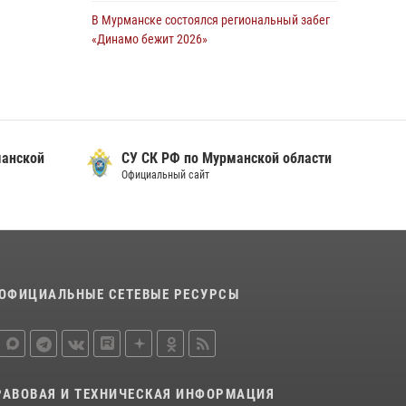
В Мурманске состоялся региональный забег
Сотрудники Росгвардии задержали мужчину,
«Динамо бежит 2026»
не оплатившего счет в ресторане
28 июля 2026, 08:02
4
30 июля 2026, 14:09
В Мурманске росгвардейцы пресекли
В Управлении Росгвардии по Мурманской
хулиганские действия местной жительницы,
области прошло пожарно-тактическое
нарушавшей общественный порядок в
занятие совместно с МЧС России
манской
СУ СК РФ по Мурманской области
магазине - буфете
Официальный сайт
30 июля 2026, 14:05
15 июля 2026, 14:01
В Мурманске представители Росгвардии и
территориальной избирательной комиссии
обсудили алгоритмы обеспечения
безопасности в период выборов
ОФИЦИАЛЬНЫЕ СЕТЕВЫЕ РЕСУРСЫ
16 июля 2026, 07:26
В Мурманске сотрудники Росгвардии
задержали мужчину, скрывавшегося от
правосудия
РАВОВАЯ И ТЕХНИЧЕСКАЯ ИНФОРМАЦИЯ
16 июля 2026, 08:31