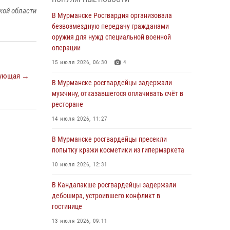
В Мурманске сотрудники Росгвардии
кой области
пресекли утренний дебош в баре на улице
В Мурманске Росгвардия организовала
Карла Маркса
безвозмездную передачу гражданами
оружия для нужд специальной военной
04 августа 2026, 08:54
операции
Морской отряд Северо - Западного округа
15 июля 2026, 06:30
4
Росгвардии отмечает 37 лет со дня
ующая →
образования
В Мурманске росгвардейцы задержали
мужчину, отказавшегося оплачивать счёт в
03 августа 2026, 12:23
4
ресторане
Сотрудники вневедомственной охраны
14 июля 2026, 11:27
Росгвардии пресекли хулиганские действия
дебошира на автозаправочной станции
В Мурманске росгвардейцы пресекли
города Кандалакши
попытку кражи косметики из гипермаркета
03 августа 2026, 09:12
10 июля 2026, 12:31
Сотрудники Росгвардии провели инструктаж
В Кандалакше росгвардейцы задержали
по антитеррористической защищенности для
дебошира, устроившего конфликт в
членов избирательных комиссий в
гостинице
преддверии выборов
13 июля 2026, 09:11
31 июля 2026, 08:48
3