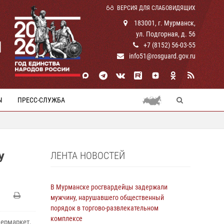
ВЕРСИЯ ДЛЯ СЛАБОВИДЯЩИХ
183001, г. Мурманск,
ул. Подгорная, д. 56
И
+7 (8152) 56-03-55
info51@rosguard.gov.ru
Ы
ПРЕСС-СЛУЖБА
ЛЕНТА НОВОСТЕЙ
У
В Мурманске росгвардейцы задержали
мужчину, нарушавшего общественный
порядок в торгово-развлекательном
комплексе
пермаркет,