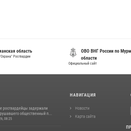
анская область
ОВО ВНГ России по Мур
"Охрана" Росгвардии
области
Официальный сайт
И
НАВИГАЦИЯ
е росгвардейцы задержали
Новости
арушавшего общественный п...
Карта сайта
26, 08:25
П