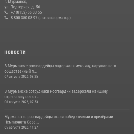
г. Мурманск,
практические тренировки в акватории Кольского залива
ул. Подгорная, д. 56
+7 (8152) 56 03 55
23 июля 2026, 09:28
4
8 800 350 08 97 (автоинформатор)
НОВОСТИ
В Мурманске росгвардейцы задержали мужчину, нарушавшего
общественный п...
07 августа 2026, 08:25
В Мурманске сотрудники Росгвардии задержали женщину,
скрывавшуюся от ...
06 августа 2026, 07:53
Мурманские росгвардейцы стали победителями и призёрами
Чемпионата Севе...
05 августа 2026, 11:27