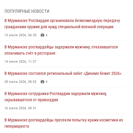
лет со дня образования
03 августа 2026, 12:23
4
ПОПУЛЯРНЫЕ НОВОСТИ
В Мурманске Росгвардия организовала безвозмездную передачу
Сотрудники вневедомственной охраны Росгвардии пресекли
гражданами оружия для нужд специальной военной операции
хулиганские действия дебошира на автозаправочной станции
города Кандалакши
15 июля 2026, 06:30
4
03 августа 2026, 09:12
В Мурманске росгвардейцы задержали мужчину, отказавшегося
оплачивать счёт в ресторане
Сотрудники Росгвардии провели инструктаж по
антитеррористической защищенности для членов избирательных
14 июля 2026, 11:27
комиссий в преддверии выборов
В Мурманске состоялся региональный забег «Динамо бежит 2026»
31 июля 2026, 08:48
3
28 июля 2026, 08:02
4
Сотрудники Росгвардии задержали мужчину, не оплатившего счет в
ресторане
В Мурманске сотрудники Росгвардии задержали мужчину,
скрывавшегося от правосудия
30 июля 2026, 14:09
16 июля 2026, 08:31
В Управлении Росгвардии по Мурманской области прошло пожарно-
тактическое занятие совместно с МЧС России
В Мурманске росгвардейцы пресекли попытку кражи косметики из
гипермаркета
30 июля 2026, 14:05