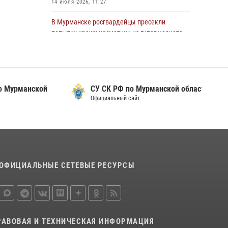
14 июля 2026, 11:27
области состоялось богослужение,
посвященное Дню памяти святого
В Мурманске росгвардейцы пресекли
равноапостольного великого князя
попытку кражи косметики из гипермаркета
Владимира
10 июля 2026, 12:31
29 июля 2026, 12:17
4
В Кандалакше росгвардейцы задержали
В Мурманске сотрудники Росгвардии
дебошира, устроившего конфликт в
пресекли ночной дебош в баре на улице
манской
СУ СК РФ по Мурманской области
гостинице
Орликовой
Официальный сайт
13 июля 2026, 09:11
29 июля 2026, 09:34
В Мурманске представители Росгвардии и
территориальной избирательной комиссии
обсудили алгоритмы обеспечения
безопасности в период выборов
ОФИЦИАЛЬНЫЕ СЕТЕВЫЕ РЕСУРСЫ
16 июля 2026, 07:26
В Мурманске росгвардейцы пресекли
хулиганские действия местной жительницы,
нарушавшей общественный порядок в
РАВОВАЯ И ТЕХНИЧЕСКАЯ ИНФОРМАЦИЯ
магазине - буфете