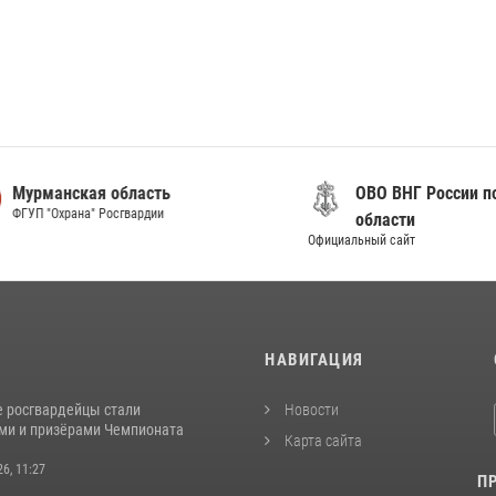
анская область
ОВО ВНГ России по Мур
"Охрана" Росгвардии
области
Официальный сайт
И
НАВИГАЦИЯ
 росгвардейцы стали
Новости
ми и призёрами Чемпионата
Карта сайта
26, 11:27
П