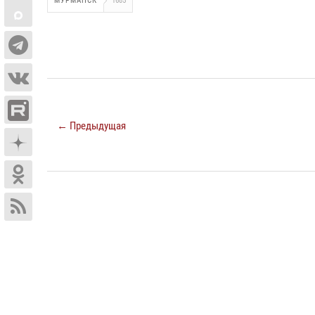
МУРМАНСК
1685
← Предыдущая