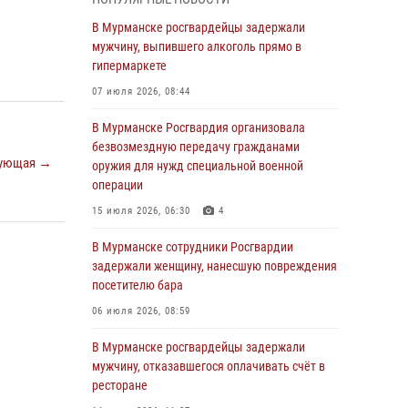
Росгвардии пресекли хулиганские действия
дебошира на автозаправочной станции
В Мурманске росгвардейцы задержали
города Кандалакши
мужчину, выпившего алкоголь прямо в
гипермаркете
03 августа 2026, 09:12
07 июля 2026, 08:44
Сотрудники Росгвардии провели инструктаж
по антитеррористической защищенности для
В Мурманске Росгвардия организовала
членов избирательных комиссий в
безвозмездную передачу гражданами
преддверии выборов
ующая →
оружия для нужд специальной военной
операции
31 июля 2026, 08:48
3
15 июля 2026, 06:30
4
Сотрудники Росгвардии задержали мужчину,
не оплатившего счет в ресторане
В Мурманске сотрудники Росгвардии
задержали женщину, нанесшую повреждения
30 июля 2026, 14:09
посетителю бара
В Управлении Росгвардии по Мурманской
06 июля 2026, 08:59
области прошло пожарно-тактическое
занятие совместно с МЧС России
В Мурманске росгвардейцы задержали
мужчину, отказавшегося оплачивать счёт в
30 июля 2026, 14:05
ресторане
В Управлении Росгвардии по Мурманской