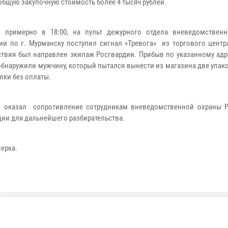
 общую закупочную стоимость более 4 тысяч рублей.
, примерно в 18:00, на пульт дежурного отдела вневедомствен
ии по г. Мурманску поступил сигнал «Тревога» из торгового центр
твия был направлен экипаж Росгвардии. Прибыв по указанному адре
обнаружили мужчину, который пытался вынести из магазина две упак
лки без оплаты.
, оказал сопротивление сотрудникам вневедомственной охраны Р
ции для дальнейшего разбирательства.
ерка.