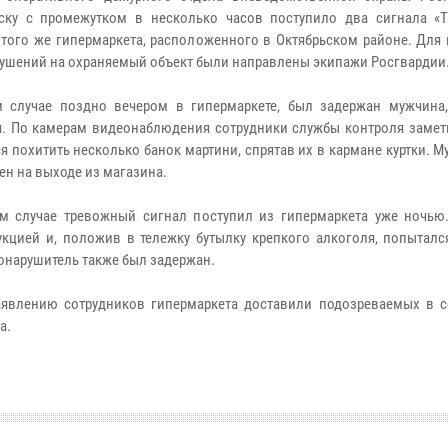
ску с промежутком в несколько часов поступило два сигнала «Т
 того же гипермаркета, расположенного в Октябрьском районе. Для
ушений на охраняемый объект были направлены экипажи Росгвардии
 случае поздно вечером в гипермаркете, был задержан мужчина,
. По камерам видеонаблюдения сотрудники службы контроля замети
я похитить несколько банок мартини, спрятав их в кармане куртки. 
ен на выходе из магазина.
м случае тревожный сигнал поступил из гипермаркета уже ночью.
укцией и, положив в тележку бутылку крепкого алкоголя, попыталс
вонарушитель также был задержан.
аявлению сотрудников гипермаркета доставили подозреваемых в 
а.