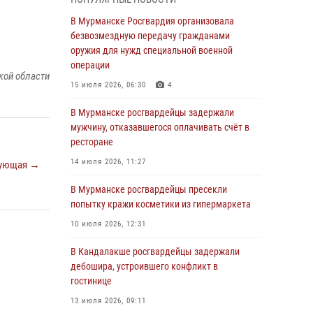
В Мурманске сотрудники Росгвардии
пресекли утренний дебош в баре на улице
В Мурманске Росгвардия организовала
Карла Маркса
безвозмездную передачу гражданами
оружия для нужд специальной военной
04 августа 2026, 08:54
операции
кой области
Морской отряд Северо - Западного округа
15 июля 2026, 06:30
4
Росгвардии отмечает 37 лет со дня
образования
В Мурманске росгвардейцы задержали
мужчину, отказавшегося оплачивать счёт в
03 августа 2026, 12:23
4
ресторане
Сотрудники вневедомственной охраны
14 июля 2026, 11:27
ующая →
Росгвардии пресекли хулиганские действия
дебошира на автозаправочной станции
В Мурманске росгвардейцы пресекли
города Кандалакши
попытку кражи косметики из гипермаркета
03 августа 2026, 09:12
10 июля 2026, 12:31
Сотрудники Росгвардии провели инструктаж
В Кандалакше росгвардейцы задержали
по антитеррористической защищенности для
дебошира, устроившего конфликт в
членов избирательных комиссий в
гостинице
преддверии выборов
13 июля 2026, 09:11
31 июля 2026, 08:48
3