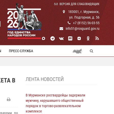
ВЕРСИЯ ДЛЯ СЛАБОВИДЯЩИХ
183001, г. Мурманск,
ул. Подгорная, д. 56
И
+7 (8152) 56-03-55
info51@rosguard.gov.ru
Ы
ПРЕСС-СЛУЖБА
ЛЕНТА НОВОСТЕЙ
ЕТА В
В Мурманске росгвардейцы задержали
мужчину, нарушавшего общественный
порядок в торгово-развлекательном
комплексе
гвардии по