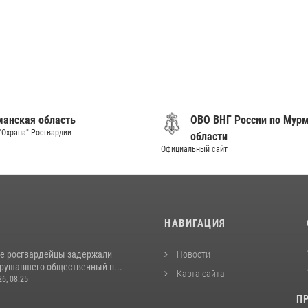
анская область
ОВО ВНГ России по Мур
"Охрана" Росгвардии
области
Официальный сайт
И
НАВИГАЦИЯ
е росгвардейцы задержали
Новости
арушавшего общественный п...
Карта сайта
26, 08:25
П