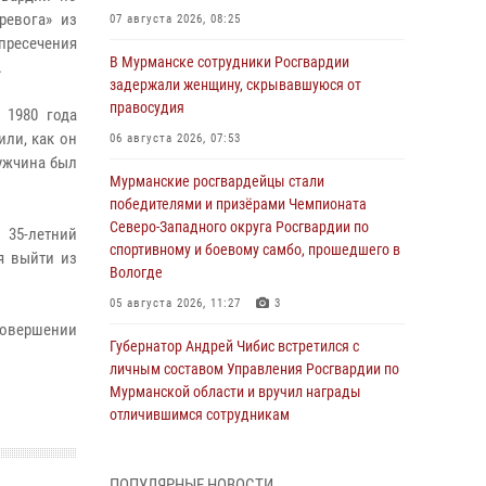
ревога» из
07 августа 2026, 08:25
 пресечения
В Мурманске сотрудники Росгвардии
.
задержали женщину, скрывавшуюся от
правосудия
 1980 года
ли, как он
06 августа 2026, 07:53
Мужчина был
Мурманские росгвардейцы стали
победителями и призёрами Чемпионата
Северо-Западного округа Росгвардии по
 35-летний
спортивному и боевому самбо, прошедшего в
я выйти из
Вологде
05 августа 2026, 11:27
3
совершении
Губернатор Андрей Чибис встретился с
личным составом Управления Росгвардии по
Мурманской области и вручил награды
отличившимся сотрудникам
04 августа 2026, 14:16
ПОПУЛЯРНЫЕ НОВОСТИ