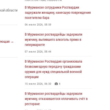
Росгвардии пресекли хулиганские действия
дебошира на автозаправочной станции
В Мурманске сотрудники Росгвардии
кой области
города Кандалакши
задержали женщину, нанесшую повреждения
посетителю бара
03 августа 2026, 09:12
06 июля 2026, 08:59
Сотрудники Росгвардии провели инструктаж
по антитеррористической защищенности для
В Мурманске росгвардейцы задержали
членов избирательных комиссий в
мужчину, выпившего алкоголь прямо в
ующая →
преддверии выборов
гипермаркете
31 июля 2026, 08:48
3
07 июля 2026, 08:44
Сотрудники Росгвардии задержали мужчину,
В Мурманске Росгвардия организовала
не оплатившего счет в ресторане
безвозмездную передачу гражданами
оружия для нужд специальной военной
30 июля 2026, 14:09
операции
В Управлении Росгвардии по Мурманской
15 июля 2026, 06:30
4
области прошло пожарно-тактическое
занятие совместно с МЧС России
В Мурманске росгвардейцы задержали
мужчину, отказавшегося оплачивать счёт в
30 июля 2026, 14:05
ресторане
В Управлении Росгвардии по Мурманской