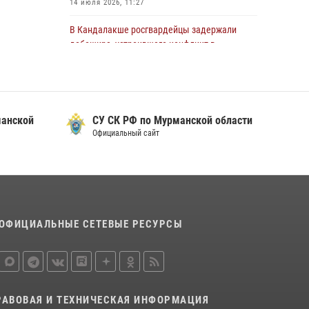
14 июля 2026, 11:27
области состоялось богослужение,
посвященное Дню памяти святого
В Кандалакше росгвардейцы задержали
равноапостольного великого князя
дебошира, устроившего конфликт в
Владимира
гостинице
29 июля 2026, 12:17
4
13 июля 2026, 09:11
В Мурманске сотрудники Росгвардии
В Мурманске росгвардейцы пресекли
пресекли ночной дебош в баре на улице
манской
СУ СК РФ по Мурманской области
попытку кражи косметики из гипермаркета
Орликовой
Официальный сайт
10 июля 2026, 12:31
29 июля 2026, 09:34
В Мурманске состоялся региональный забег
«Динамо бежит 2026»
28 июля 2026, 08:02
4
ОФИЦИАЛЬНЫЕ СЕТЕВЫЕ РЕСУРСЫ
В Мурманске росгвардейцы пресекли
хулиганские действия местной жительницы,
нарушавшей общественный порядок в
магазине - буфете
15 июля 2026, 14:01
РАВОВАЯ И ТЕХНИЧЕСКАЯ ИНФОРМАЦИЯ