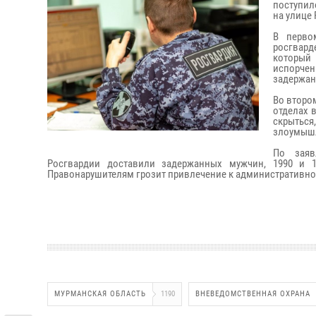
поступил
на улице
В перво
росгвард
который 
испорчен
задержан
Во второ
отделах 
скрыться
злоумышл
По заяв
Росгвардии доставили задержанных мужчин, 1990 и 1
Правонарушителям грозит привлечение к административно
МУРМАНСКАЯ ОБЛАСТЬ
1190
ВНЕВЕДОМСТВЕННАЯ ОХРАНА