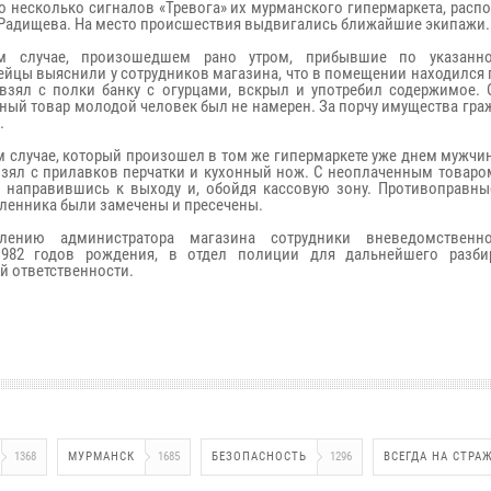
о несколько сигналов «Тревога» их мурманского гипермаркета, рас
 Радищева. На место происшествия выдвигались ближайшие экипажи.
м случае, произошедшем рано утром, прибывшие по указанно
ейцы выяснили у сотрудников магазина, что в помещении находился 
взял с полки банку с огурцами, вскрыл и употребил содержимое. 
ный товар молодой человек был не намерен. За порчу имущества гр
.
м случае, который произошел в том же гипермаркете уже днем мужчи
взял с прилавков перчатки и кухонный нож. С неоплаченным товаро
, направившись к выходу и, обойдя кассовую зону. Противоправны
енника были замечены и пресечены.
лению администратора магазина сотрудники вневедомственн
982 годов рождения, в отдел полиции для дальнейшего разбир
й ответственности.
1368
МУРМАНСК
1685
БЕЗОПАСНОСТЬ
1296
ВСЕГДА НА СТРА