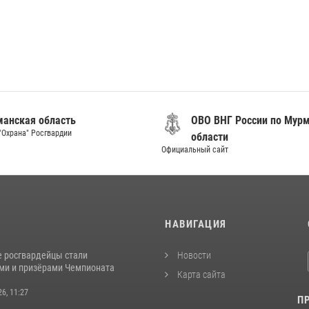
анская область
ОВО ВНГ России по Мур
"Охрана" Росгвардии
области
Официальный сайт
И
НАВИГАЦИЯ
 росгвардейцы стали
Новости
ми и призёрами Чемпионата
Карта сайта
26, 11:27
П