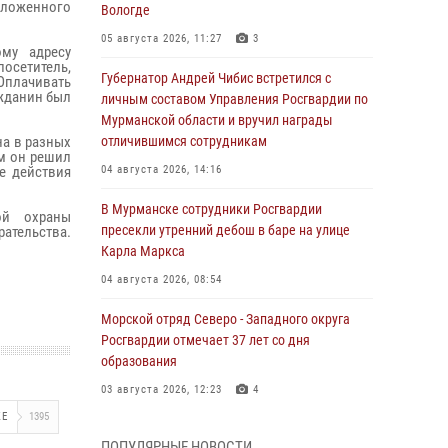
положенного
Вологде
05 августа 2026, 11:27
3
му адресу
посетитель,
Губернатор Андрей Чибис встретился с
Оплачивать
ажданин был
личным составом Управления Росгвардии по
Мурманской области и вручил награды
на в разных
отличившимся сотрудникам
м он решил
е действия
04 августа 2026, 14:16
В Мурманске сотрудники Росгвардии
ой охраны
пресекли утренний дебош в баре на улице
ательства.
Карла Маркса
04 августа 2026, 08:54
Морской отряд Северо - Западного округа
Росгвардии отмечает 37 лет со дня
образования
03 августа 2026, 12:23
4
ЖЕ
1395
Сотрудники вневедомственной охраны
ПОПУЛЯРНЫЕ НОВОСТИ